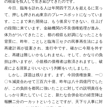
の税金を投入して生き延びてきたのです。
今日、臨海を訪れる人は年間四千万人を超えるに至っ
て、押しも押されぬ東京のプレースポットになっていま
す。ここまで来た開発は、もう後戻りできない、仕上げ
の段階に来ています。金融機関の不良債権処理が進み、
体力がついてきたこと、都の税収も好調になったことを
背景に、昨年、ことしと臨海三セクの民事再生法による
再建計画が提案され、進行中です。確かに今期を外す
と、再建は難しいかもしれません。そして、かなりの負
担は伴いますが、小規模の債権者は救済されますし、破
産による清算よりいいという判断をいたしました。
しかし、課題は残ります。まず、今回債権放棄、一〇
〇％減資合わせて三百六十億、昨年は八十四億円でした
が、この負担を都民に強いたことに対しての説明責任を
しっかり果たしていくこと、新たな合併会社の経営陣は
報酬二分の一カットということですが、天下り人事に対