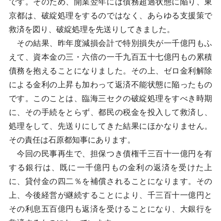
です。そのため、開業翌年には債務超過状態に陥り、東
京都は、破綻処理をするのではなく、あらゆる支援策で
救済を図り、破綻処理を先送りしてきました。
その結果、昨年度減損会計で特別損失が一千億円もふ
えて、資本金の三・六倍の一千九百五十七億円もの累積
債務を抱えることになりました。その上、ゼロ金利解除
による金利の上昇も加わって返済不能状態に陥ったもの
です。このことは、臨海三セクの破綻処理をすべき時期
に、その手続をとらず、都民の税金を投入して救済し、
処理をして、先送りにしてきた結果にほかなりません。
その責任は石原都知事にあります。
今回の民事再生で、担保つき債権千三百十一億円を有
する銀行は、既に一千億円もの金利の返済を受けた上
に、貸付金の四二％を補償されることになります。その
上、今後経営が継続することにより、千三百十一億円と
その利息五百億円も返済を受けることになり、大銀行を