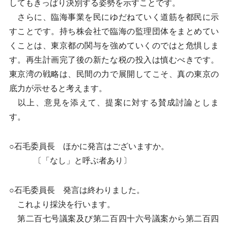
してもきっぱり決別する姿勢を示すことです。
さらに、臨海事業を民にゆだねていく道筋を都民に示
すことです。持ち株会社で臨海の監理団体をまとめてい
くことは、東京都の関与を強めていくのではと危惧しま
す。再生計画完了後の新たな税の投入は慎むべきです。
東京湾の戦略は、民間の力で展開してこそ、真の東京の
底力が示せると考えます。
以上、意見を添えて、提案に対する賛成討論としま
す。
○石毛委員長 ほかに発言はございますか。
〔「なし」と呼ぶ者あり〕
○石毛委員長 発言は終わりました。
これより採決を行います。
第二百七号議案及び第二百四十六号議案から第二百四