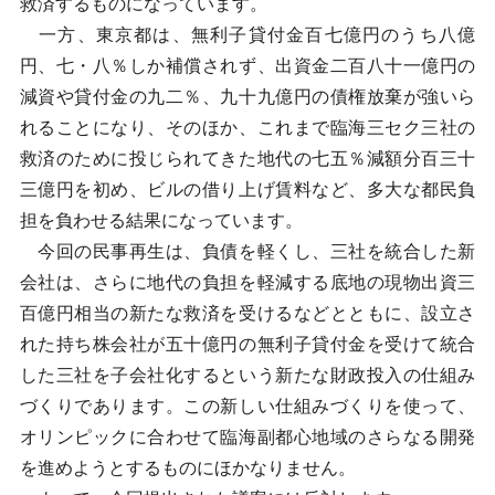
救済するものになっています。
一方、東京都は、無利子貸付金百七億円のうち八億
円、七・八％しか補償されず、出資金二百八十一億円の
減資や貸付金の九二％、九十九億円の債権放棄が強いら
れることになり、そのほか、これまで臨海三セク三社の
救済のために投じられてきた地代の七五％減額分百三十
三億円を初め、ビルの借り上げ賃料など、多大な都民負
担を負わせる結果になっています。
今回の民事再生は、負債を軽くし、三社を統合した新
会社は、さらに地代の負担を軽減する底地の現物出資三
百億円相当の新たな救済を受けるなどとともに、設立さ
れた持ち株会社が五十億円の無利子貸付金を受けて統合
した三社を子会社化するという新たな財政投入の仕組み
づくりであります。この新しい仕組みづくりを使って、
オリンピックに合わせて臨海副都心地域のさらなる開発
を進めようとするものにほかなりません。