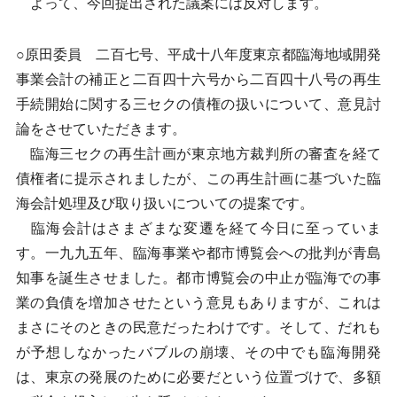
よって、今回提出された議案には反対します。
○原田委員 二百七号、平成十八年度東京都臨海地域開発
事業会計の補正と二百四十六号から二百四十八号の再生
手続開始に関する三セクの債権の扱いについて、意見討
論をさせていただきます。
臨海三セクの再生計画が東京地方裁判所の審査を経て
債権者に提示されましたが、この再生計画に基づいた臨
海会計処理及び取り扱いについての提案です。
臨海会計はさまざまな変遷を経て今日に至っていま
す。一九九五年、臨海事業や都市博覧会への批判が青島
知事を誕生させました。都市博覧会の中止が臨海での事
業の負債を増加させたという意見もありますが、これは
まさにそのときの民意だったわけです。そして、だれも
が予想しなかったバブルの崩壊、その中でも臨海開発
は、東京の発展のために必要だという位置づけで、多額