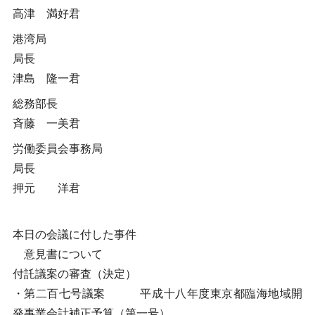
高津 満好君
港湾局
局長
津島 隆一君
総務部長
斉藤 一美君
労働委員会事務局
局長
押元 洋君
本日の会議に付した事件
意見書について
付託議案の審査（決定）
・第二百七号議案 平成十八年度東京都臨海地域開
発事業会計補正予算（第一号）