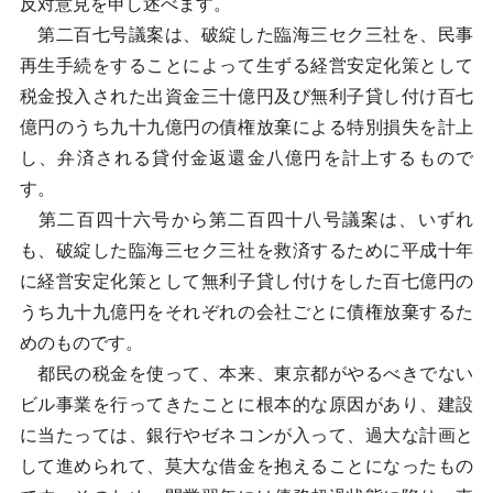
反対意見を申し述べます。
第二百七号議案は、破綻した臨海三セク三社を、民事
再生手続をすることによって生ずる経営安定化策として
税金投入された出資金三十億円及び無利子貸し付け百七
億円のうち九十九億円の債権放棄による特別損失を計上
し、弁済される貸付金返還金八億円を計上するもので
す。
第二百四十六号から第二百四十八号議案は、いずれ
も、破綻した臨海三セク三社を救済するために平成十年
に経営安定化策として無利子貸し付けをした百七億円の
うち九十九億円をそれぞれの会社ごとに債権放棄するた
めのものです。
都民の税金を使って、本来、東京都がやるべきでない
ビル事業を行ってきたことに根本的な原因があり、建設
に当たっては、銀行やゼネコンが入って、過大な計画と
して進められて、莫大な借金を抱えることになったもの