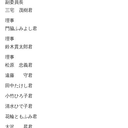
副委員長
三宅 茂樹君
理事
門脇ふみよし君
理事
鈴木貫太郎君
理事
松原 忠義君
遠藤 守君
田中たけし君
小竹ひろ子君
清水ひで子君
花輪ともふみ君
大沢 昇君