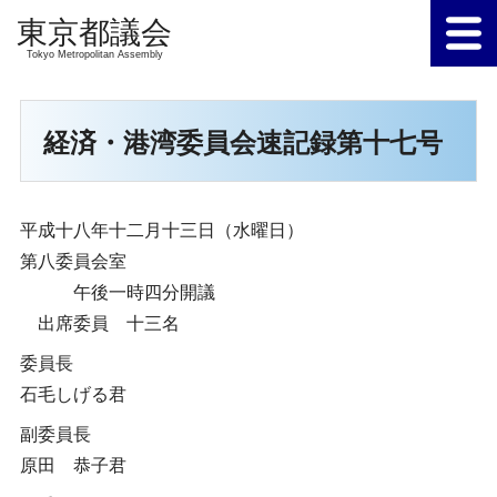
Tokyo Metropolitan Assembly
経済・港湾委員会速記録第十七号
平成十八年十二月十三日（水曜日）
第八委員会室
午後一時四分開議
出席委員 十三名
委員長
石毛しげる君
副委員長
原田 恭子君