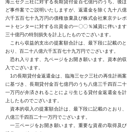
海三セク三社に対する長期貸付金百七億円のうち、後ほ
ど事件案でご説明いたしますが、返還金を除く九十八億
六千五百七十九万円の債権放棄及び株式会社東京テレポ
ートセンターに対する出資金の一〇〇％減資に伴います
三十億円の特別損失を計上したものでございます。
これら収益的支出の提案額合計は、最下段に記載のと
おり、百二十八億六千五百七十九万円でございます。
恐れ入ります、九ページをお開き願います。資本的収
入でございます。
1の長期貸付金返還金は、臨海三セク三社の再生計画案
に基づき、長期貸付金百七億円のうち八億三千四百二十
一万円が弁済されることにより生じる貸付金返還金を計
上したものでございます。
資本的収入の提案額合計は、最下段に記載のとおり、
八億三千四百二十一万円でございます。
一三ページをお開き願います。重要な資産の取得及び