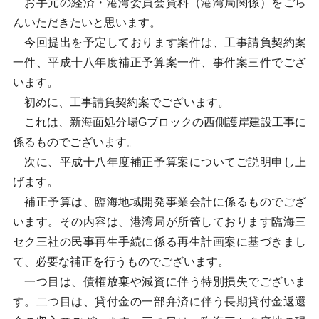
お手元の経済・港湾委員会資料（港湾局関係）をごら
んいただきたいと思います。
今回提出を予定しております案件は、工事請負契約案
一件、平成十八年度補正予算案一件、事件案三件でござ
います。
初めに、工事請負契約案でございます。
これは、新海面処分場Gブロックの西側護岸建設工事に
係るものでございます。
次に、平成十八年度補正予算案についてご説明申し上
げます。
補正予算は、臨海地域開発事業会計に係るものでござ
います。その内容は、港湾局が所管しております臨海三
セク三社の民事再生手続に係る再生計画案に基づきまし
て、必要な補正を行うものでございます。
一つ目は、債権放棄や減資に伴う特別損失でございま
す。二つ目は、貸付金の一部弁済に伴う長期貸付金返還