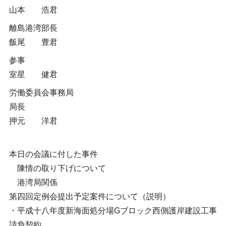
山本 浩君
離島港湾部長
飯尾 豊君
参事
室星 健君
労働委員会事務局
局長
押元 洋君
本日の会議に付した事件
陳情の取り下げについて
港湾局関係
第四回定例会提出予定案件について（説明）
・平成十八年度新海面処分場Gブロック西側護岸建設工事
請負契約