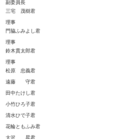
副委員長
三宅 茂樹君
理事
門脇ふみよし君
理事
鈴木貫太郎君
理事
松原 忠義君
遠藤 守君
田中たけし君
小竹ひろ子君
清水ひで子君
花輪ともふみ君
大沢 昇君