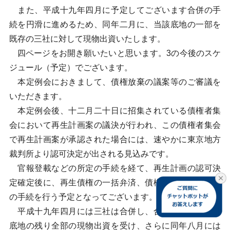
また、平成十九年四月に予定してございます合併の手
続を円滑に進めるため、同年二月に、当該底地の一部を
既存の三社に対して現物出資いたします。
四ページをお開き願いたいと思います。3の今後のスケ
ジュール（予定）でございます。
本定例会におきまして、債権放棄の議案等のご審議を
いただきます。
本定例会後、十二月二十日に招集されている債権者集
会において再生計画案の議決が行われ、この債権者集会
で再生計画案が承認された場合には、速やかに東京地方
裁判所より認可決定が出される見込みです。
官報登載などの所定の手続を経て、再生計画の認可決
定確定後に、再生債権の一括弁済、債権放棄、現物出資
の手続を行う予定となってございます。
平成十九年四月には三社は合併し、合併後の新会社は
底地の残り全部の現物出資を受け、さらに同年八月には