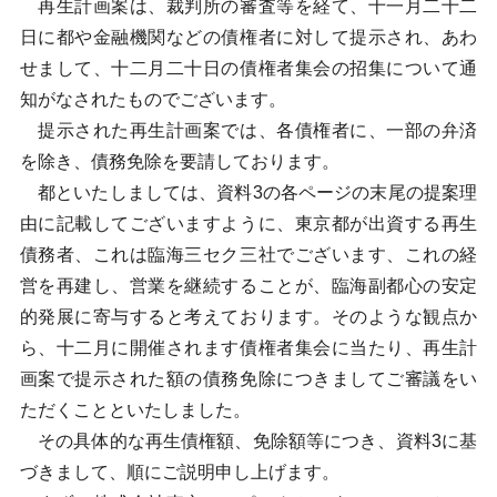
再生計画案は、裁判所の審査等を経て、十一月二十二
日に都や金融機関などの債権者に対して提示され、あわ
せまして、十二月二十日の債権者集会の招集について通
知がなされたものでございます。
提示された再生計画案では、各債権者に、一部の弁済
を除き、債務免除を要請しております。
都といたしましては、資料3の各ページの末尾の提案理
由に記載してございますように、東京都が出資する再生
債務者、これは臨海三セク三社でございます、これの経
営を再建し、営業を継続することが、臨海副都心の安定
的発展に寄与すると考えております。そのような観点か
ら、十二月に開催されます債権者集会に当たり、再生計
画案で提示された額の債務免除につきましてご審議をい
ただくことといたしました。
その具体的な再生債権額、免除額等につき、資料3に基
づきまして、順にご説明申し上げます。