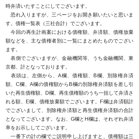
時弁済いたすことにしてございます。
恐れ入りますが、三ページをお開き願いたいと思いま
す。債権一覧表（三社合計）でございます。
今回の再生計画案における債権額、弁済額、債権放棄
額などを、主な債権者別に一覧にまとめたものでござい
ます。
表側でございますが、金融機関等、うち金融機関、東
京都、計となっております。
表頭は、左側から、A欄、債権額、B欄、別除権弁済
額、C欄、A欄の債権額からB欄の別除権弁済額を差し引
いた再生債権額、D欄、再生債権額のうち一括して弁済さ
れる額、E欄、債権放棄額でございます。F欄は弁済額計
でございまして、別除権弁済額と再生債権弁済額の合計
となってございます。なお、G欄とH欄は、それぞれ弁済
率をお示ししてございます。
一番下の計の欄でご説明申し上げますと、債権額は三