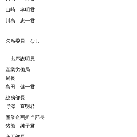
山崎 孝明君
川島 忠一君
欠席委員 なし
出席説明員
産業労働局
局長
島田 健一君
総務部長
野澤 直明君
産業企画担当部長
猪熊 純子君
商工部長