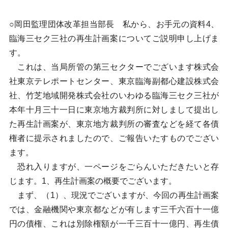
○岡田監理団体改革担当部長 私から、お手元の資料4、
臨海三セク三社の再生計画案についてご説明申し上げま
す。
これは、当局所管の第三セクターでございます株式会
社東京テレポートセンター、東京臨海副都心建設株式会
社、竹芝地域開発株式会社のいわゆる臨海三セク三社が
本年十月三十一日に東京地方裁判所に対しまして提出し
た再生計画案が、東京地方裁判所の審査などを経て各債
権者に提示されましたので、ご報告いたすものでござい
ます。
恐れ入りますが、一ページをごらんいただきたいと存
じます。1、再生計画案の概要でございます。
まず、（1）、現況でございますが、今回の再生計画案
では、金融機関や東京都などが有します三千六百十一億
円の債権、これは別除権額が一千三百十一億円、再生債