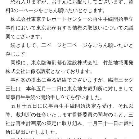
恐れ入りますが、お手元にお配りしてございます、資
料3の一ページをごらん願いたいと存じます。
株式会社東京テレポートセンターの再生手続開始申立
事件において東京都が有する債権の取扱いについての議
案でございます。
続きまして、二ページと三ページをごらん願いたいと
存じます。
同様に、東京臨海副都心建設株式会社、竹芝地域開発
株式会社に係る議案となっております。
事件案の提出に至る経緯でございますが、臨海三セク
三社は、本年五月十二日に東京地方裁判所に対しまして
民事再生手続の開始申し立てを行いました。
五月十五日に民事再生手続開始決定を受け、それ以
降、裁判所の任命いたします監督委員の関与のもと、三
社は再生計画案の策定に取り組み、十月三十一日に裁判
所に提出いたしました。