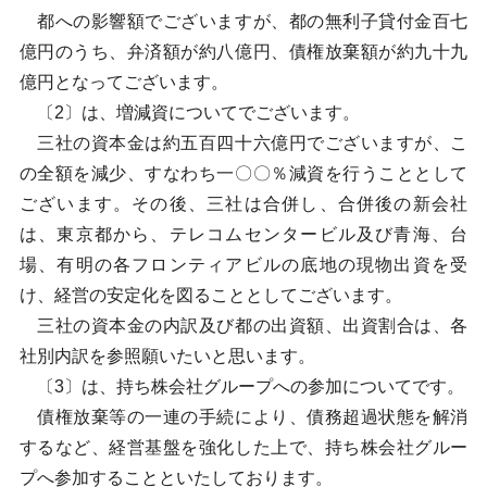
都への影響額でございますが、都の無利子貸付金百七
億円のうち、弁済額が約八億円、債権放棄額が約九十九
億円となってございます。
〔2〕は、増減資についてでございます。
三社の資本金は約五百四十六億円でございますが、こ
の全額を減少、すなわち一〇〇％減資を行うこととして
ございます。その後、三社は合併し、合併後の新会社
は、東京都から、テレコムセンタービル及び青海、台
場、有明の各フロンティアビルの底地の現物出資を受
け、経営の安定化を図ることとしてございます。
三社の資本金の内訳及び都の出資額、出資割合は、各
社別内訳を参照願いたいと思います。
〔3〕は、持ち株会社グループへの参加についてです。
債権放棄等の一連の手続により、債務超過状態を解消
するなど、経営基盤を強化した上で、持ち株会社グルー
プへ参加することといたしております。