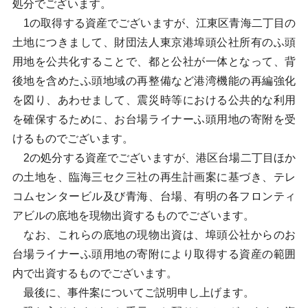
処分でございます。
1の取得する資産でございますが、江東区青海二丁目の
土地につきまして、財団法人東京港埠頭公社所有のふ頭
用地を公共化することで、都と公社が一体となって、背
後地を含めたふ頭地域の再整備など港湾機能の再編強化
を図り、あわせまして、震災時等における公共的な利用
を確保するために、お台場ライナーふ頭用地の寄附を受
けるものでございます。
2の処分する資産でございますが、港区台場二丁目ほか
の土地を、臨海三セク三社の再生計画案に基づき、テレ
コムセンタービル及び青海、台場、有明の各フロンティ
アビルの底地を現物出資するものでございます。
なお、これらの底地の現物出資は、埠頭公社からのお
台場ライナーふ頭用地の寄附により取得する資産の範囲
内で出資するものでございます。
最後に、事件案についてご説明申し上げます。