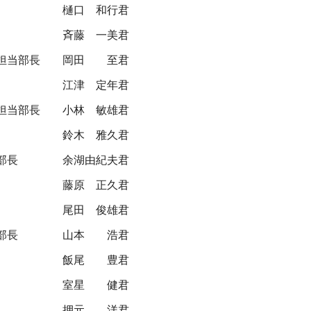
樋口 和行君
斉藤 一美君
担当部長
岡田 至君
江津 定年君
担当部長
小林 敏雄君
鈴木 雅久君
部長
余湖由紀夫君
藤原 正久君
尾田 俊雄君
部長
山本 浩君
飯尾 豊君
室星 健君
押元 洋君