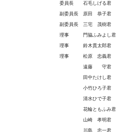
委員長
石毛しげる君
副委員長
原田 恭子君
副委員長
三宅 茂樹君
理事
門脇ふみよし君
理事
鈴木貫太郎君
理事
松原 忠義君
遠藤 守君
田中たけし君
小竹ひろ子君
清水ひで子君
花輪ともふみ君
山崎 孝明君
川島 忠一君