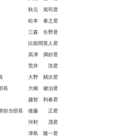
秋元 篤司君
松本 泰之君
三森 生野君
比留間英人君
高津 満好君
荒井 浩君
長
大野 精次君
部長
大橋 健治君
越智 利春君
整担当部長
後藤 正君
河村 茂君
津島 隆一君