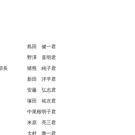
島田 健一君
野澤 直明君
部長
猪熊 純子君
新田 洋平君
安藤 弘志君
塚田 祐次君
中尾根明子君
米原 亮三君
大村 雅一君