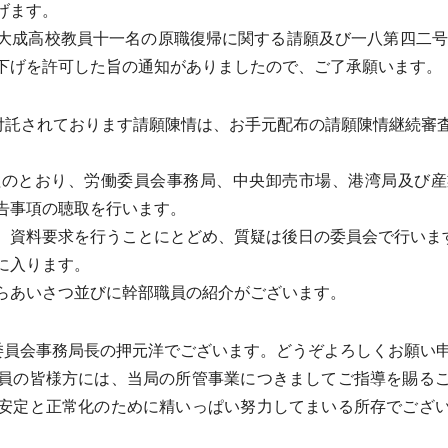
げます。
成高校教員十一名の原職復帰に関する請願及び一八第四二号
下げを許可した旨の通知がありましたので、ご了承願います。
付託されております請願陳情は、お手元配布の請願陳情継続審
のとおり、労働委員会事務局、中央卸売市場、港湾局及び産
告事項の聴取を行います。
資料要求を行うことにとどめ、質疑は後日の委員会で行いま
に入ります。
らあいさつ並びに幹部職員の紹介がございます。
委員会事務局長の押元洋でございます。どうぞよろしくお願い
員の皆様方には、当局の所管事業につきましてご指導を賜るこ
安定と正常化のために精いっぱい努力してまいる所存でござ