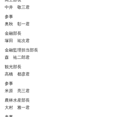
中井 敬三君
参事
奥秋 彰一君
金融部長
塚田 祐次君
金融監理担当部長
森 祐二郎君
観光部長
高橋 都彦君
参事
米原 亮三君
農林水産部長
大村 雅一君
参事