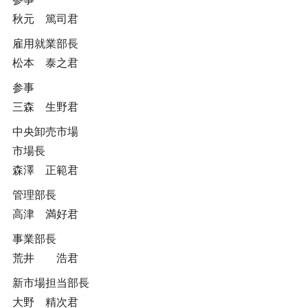
秋元 篤司君
雇用就業部長
松本 泰之君
参事
三森 生野君
中央卸売市場
市場長
森澤 正範君
管理部長
高津 満好君
事業部長
荒井 浩君
新市場担当部長
大野 精次君