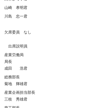
山崎 孝明君
川島 忠一君
欠席委員 なし
出席説明員
産業労働局
局長
成田 浩君
総務部長
菊地 輝雄君
産業企画担当部長
三枝 秀雄君
商工部長