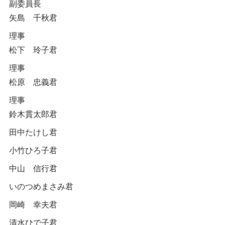
副委員長
矢島 千秋君
理事
松下 玲子君
理事
松原 忠義君
理事
鈴木貫太郎君
田中たけし君
小竹ひろ子君
中山 信行君
いのつめまさみ君
岡崎 幸夫君
清水ひで子君