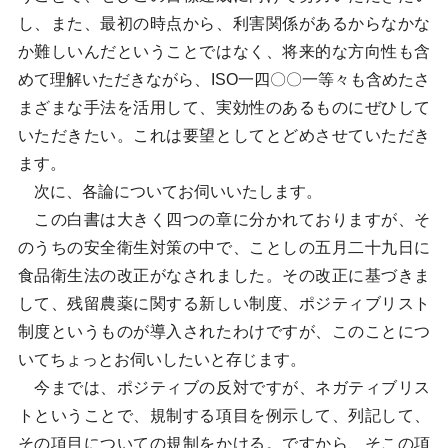
し、また、最初の時点から、利害関係があるからなかな
か難しいんだということではなく、将来的な方向性も含
めて理解いただきながら、ISO一四〇〇一等々も含めたさ
まざまな手法を活用して、実効性のあるものにぜひして
いただきたい。これは要望としてとどめさせていただき
ます。
次に、各論についてお伺いいたします。
この白書は大きく四つの章に分かれておりますが、そ
のうちの安全衛生対策の中で、ことしの五月二十九日に
食品衛生法の改正がなされました。その改正に基づきま
して、残留農薬に関する新しい制度、ポジティブリスト
制度というものが導入されたわけですが、このことにつ
いてちょっとお伺いしたいと存じます。
今までは、ポジティブの反対ですが、ネガティブリス
トということで、規制する項目を例示して、列記して、
その項目についての規制をかける。ですから、そこの項