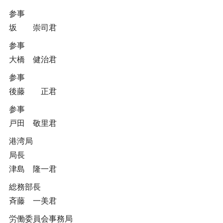
参事
坂 崇司君
参事
大橋 健治君
参事
後藤 正君
参事
戸田 敬里君
港湾局
局長
津島 隆一君
総務部長
斉藤 一美君
労働委員会事務局