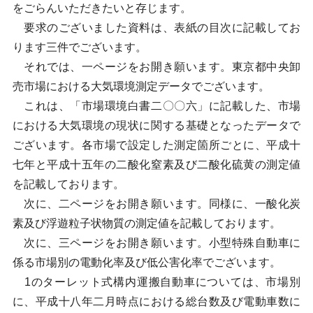
をごらんいただきたいと存じます。
要求のございました資料は、表紙の目次に記載してお
ります三件でございます。
それでは、一ページをお開き願います。東京都中央卸
売市場における大気環境測定データでございます。
これは、「市場環境白書二〇〇六」に記載した、市場
における大気環境の現状に関する基礎となったデータで
ございます。各市場で設定した測定箇所ごとに、平成十
七年と平成十五年の二酸化窒素及び二酸化硫黄の測定値
を記載しております。
次に、二ページをお開き願います。同様に、一酸化炭
素及び浮遊粒子状物質の測定値を記載しております。
次に、三ページをお開き願います。小型特殊自動車に
係る市場別の電動化率及び低公害化率でございます。
1のターレット式構内運搬自動車については、市場別
に、平成十八年二月時点における総台数及び電動車数に