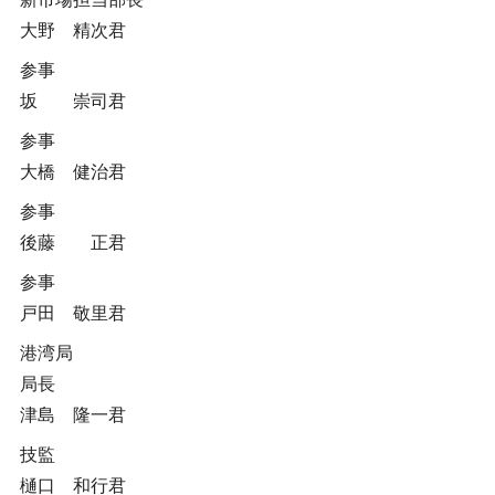
大野 精次君
参事
坂 崇司君
参事
大橋 健治君
参事
後藤 正君
参事
戸田 敬里君
港湾局
局長
津島 隆一君
技監
樋口 和行君