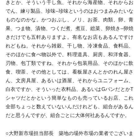
きとか、そういう干し魚、それから海産物、それからお
でん、練り製品、珍味--珍味というのはおつまみみたいな
ものなのかな。かつおぶし、ノリ、お茶、肉類、卵、青
果、つま物、漬物、つくだ煮、煮豆、総菜、卵焼き--卵焼
きだけでも五軒ありますよ。有名なお店もあるんですけ
れどもね。それから雑穀、干し物、冷凍食品、食料品、
そのほかに食べ物以外で、料理道具、厨房、和洋食器、
刃物、包丁類ですね、それから包装用品、そのほかに飲
食、喫茶、その他としては、看板屋さんとかのれん屋さ
ん、文房具屋、あるいは酒屋、それからユニフォーム、
白衣ですか、そういった衣料品、あるいはGパンだとかT
シャツだとかという簡単なものも売っているお店、これ
全部ちょっと数えていないんだけれども、組合があるん
だと思うんですが、組合ごとに大体何社あるんですか。
○大野新市場担当部長 築地の場外市場の業者でございま