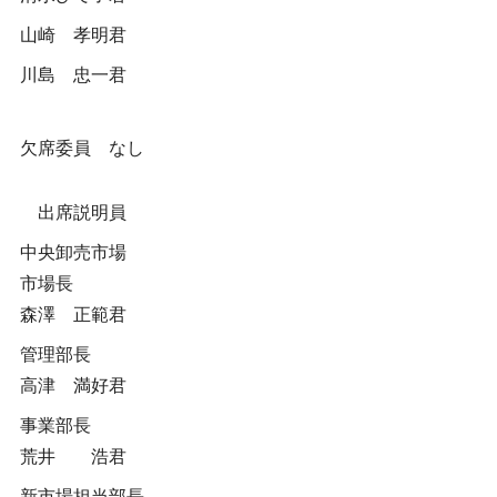
山崎 孝明君
川島 忠一君
欠席委員 なし
出席説明員
中央卸売市場
市場長
森澤 正範君
管理部長
高津 満好君
事業部長
荒井 浩君
新市場担当部長