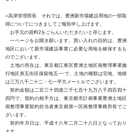
○高津管理部長 それでは、豊洲新市場建設用地の一部取
得についてにつきましてご報告申し上げます。
お手元の資料2をごらんいただきたいと存じます。
一ページをお開き願います。買い入れの目的は、豊洲
地区において新市場建設事業に必要な用地を確保するも
のでございます。
土地の所在は、東京都江東区豊洲土地区画整理事業施
行地区第五街区保留地五-一で、土地の種類は宅地、地積
は三万八千二十二・七一平方メートルでございます。
契約金額は二百三十四億三千七百十九万八千四百四十
四円で、契約の相手方は、東京都市計画事業豊洲土地区
画整理事業契約担当者東京都第一区画整理事務所長でご
ざいます。
契約年月日は、平成十八年二月二十八日となっており
ます。