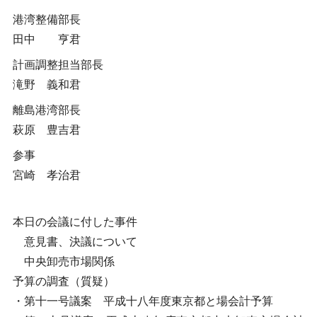
港湾整備部長
田中 亨君
計画調整担当部長
滝野 義和君
離島港湾部長
萩原 豊吉君
参事
宮崎 孝治君
本日の会議に付した事件
意見書、決議について
中央卸売市場関係
予算の調査（質疑）
・第十一号議案 平成十八年度東京都と場会計予算