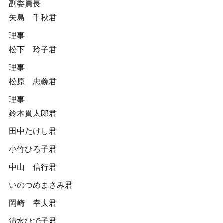
副委員長
矢島 千秋君
理事
松下 玲子君
理事
松原 忠義君
理事
鈴木貫太郎君
田中たけし君
小竹ひろ子君
中山 信行君
いのつめまさみ君
岡崎 幸夫君
清水ひで子君