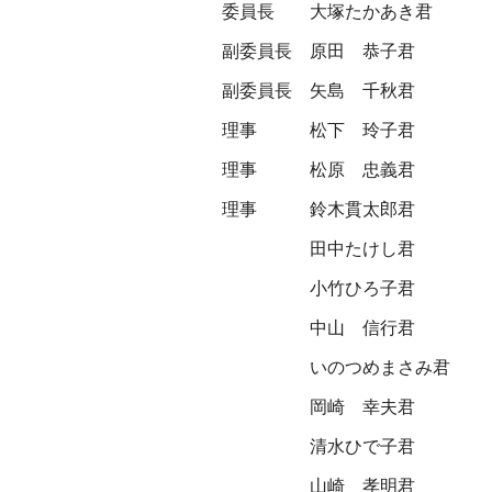
委員長
大塚たかあき君
副委員長
原田 恭子君
副委員長
矢島 千秋君
理事
松下 玲子君
理事
松原 忠義君
理事
鈴木貫太郎君
田中たけし君
小竹ひろ子君
中山 信行君
いのつめまさみ君
岡崎 幸夫君
清水ひで子君
山崎 孝明君