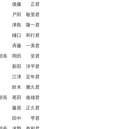
後藤 正君
戸田 敬里君
津島 隆一君
樋口 和行君
斉藤 一美君
部長
岡田 至君
新田 洋平君
江津 定年君
鈴木 雅久君
部長
尾田 俊雄君
藤原 正久君
田中 亨君
部長
滝野 義和君