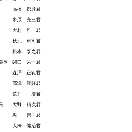
高橋 都彦君
米原 亮三君
大村 雅一君
秋元 篤司君
松本 泰之君
部長
関口 栄一君
森澤 正範君
高津 満好君
荒井 浩君
長
大野 精次君
坂 崇司君
大橋 健治君