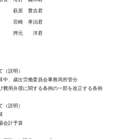
萩原 豊吉君
宮崎 孝治君
押元 洋君
て（説明）
算中、歳出労働委員会事務局所管分
び費用弁償に関する条例の一部を改正する条例
て（説明）
算
場会計予算