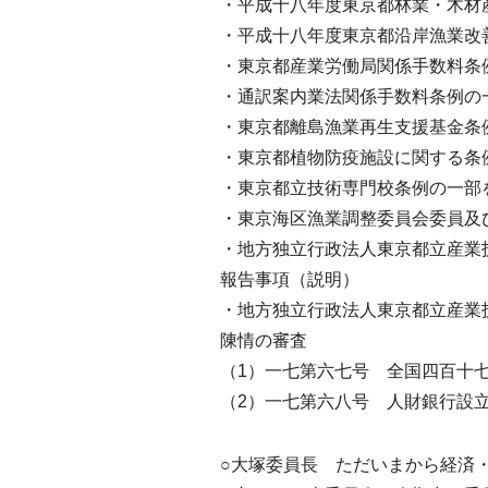
・平成十八年度東京都林業・木材
・平成十八年度東京都沿岸漁業改
・東京都産業労働局関係手数料条
・通訳案内業法関係手数料条例の
・東京都離島漁業再生支援基金条
・東京都植物防疫施設に関する条
・東京都立技術専門校条例の一部
・東京海区漁業調整委員会委員及
・地方独立行政法人東京都立産業
報告事項（説明）
・地方独立行政法人東京都立産業
陳情の審査
（1）一七第六七号 全国四百十
（2）一七第六八号 人財銀行設
○大塚委員長 ただいまから経済