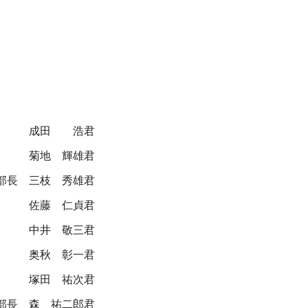
成田 浩君
菊地 輝雄君
部長
三枝 秀雄君
佐藤 仁貞君
中井 敬三君
奥秋 彰一君
塚田 祐次君
部長
森 祐二郎君