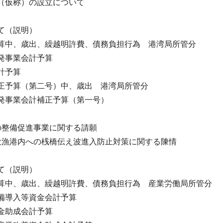
（仮称）の設立について
て（説明）
算中、歳出、繰越明許費、債務負担行為 港湾局所管分
発事業会計予算
計予算
正予算（第二号）中、歳出 港湾局所管分
発事業会計補正予算（第一号）
の整備促進事業に関する請願
漁港内への桟橋伝え波進入防止対策に関する陳情
て（説明）
算中、歳出、繰越明許費、債務負担行為 産業労働局所管分
備導入等資金会計予算
金助成会計予算