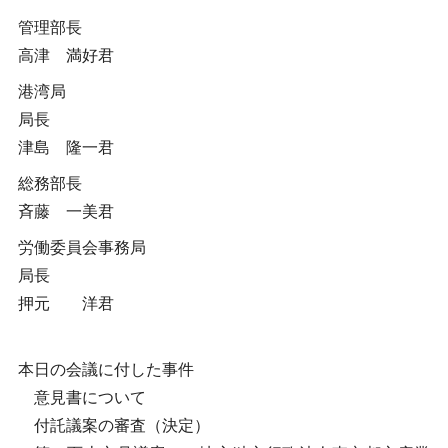
管理部長
高津 満好君
港湾局
局長
津島 隆一君
総務部長
斉藤 一美君
労働委員会事務局
局長
押元 洋君
本日の会議に付した事件
意見書について
付託議案の審査（決定）