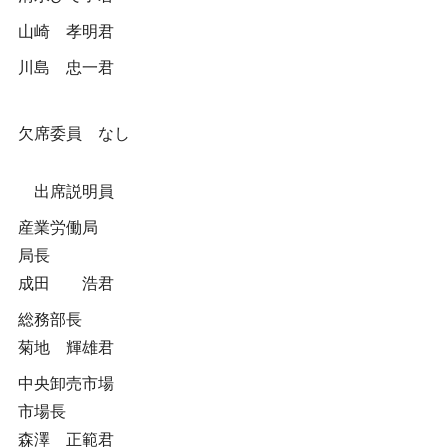
山崎 孝明君
川島 忠一君
欠席委員 なし
出席説明員
産業労働局
局長
成田 浩君
総務部長
菊地 輝雄君
中央卸売市場
市場長
森澤 正範君