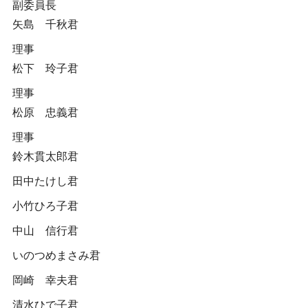
副委員長
矢島 千秋君
理事
松下 玲子君
理事
松原 忠義君
理事
鈴木貫太郎君
田中たけし君
小竹ひろ子君
中山 信行君
いのつめまさみ君
岡崎 幸夫君
清水ひで子君