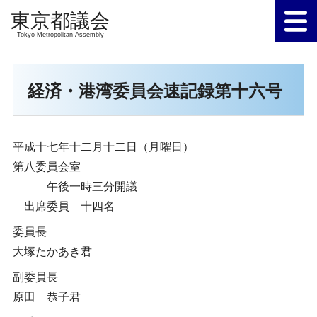
Tokyo Metropolitan Assembly
経済・港湾委員会速記録第十六号
平成十七年十二月十二日（月曜日）
第八委員会室
午後一時三分開議
出席委員 十四名
委員長
大塚たかあき君
副委員長
原田 恭子君