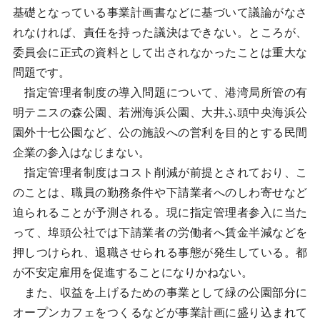
基礎となっている事業計画書などに基づいて議論がなさ
れなければ、責任を持った議決はできない。ところが、
委員会に正式の資料として出されなかったことは重大な
問題です。
指定管理者制度の導入問題について、港湾局所管の有
明テニスの森公園、若洲海浜公園、大井ふ頭中央海浜公
園外十七公園など、公の施設への営利を目的とする民間
企業の参入はなじまない。
指定管理者制度はコスト削減が前提とされており、こ
のことは、職員の勤務条件や下請業者へのしわ寄せなど
迫られることが予測される。現に指定管理者参入に当た
って、埠頭公社では下請業者の労働者へ賃金半減などを
押しつけられ、退職させられる事態が発生している。都
が不安定雇用を促進することになりかねない。
また、収益を上げるための事業として緑の公園部分に
オープンカフェをつくるなどが事業計画に盛り込まれて