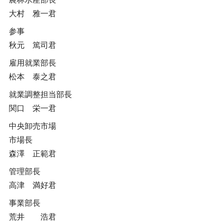
大村 雅一君
参事
秋元 篤司君
雇用就業部長
松本 泰之君
就業調整担当部長
関口 栄一君
中央卸売市場
市場長
森澤 正範君
管理部長
高津 満好君
事業部長
荒井 浩君