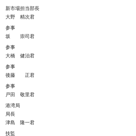
新市場担当部長
大野 精次君
参事
坂 崇司君
参事
大橋 健治君
参事
後藤 正君
参事
戸田 敬里君
港湾局
局長
津島 隆一君
技監