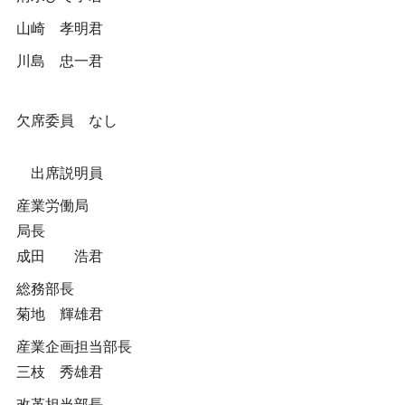
山崎 孝明君
川島 忠一君
欠席委員 なし
出席説明員
産業労働局
局長
成田 浩君
総務部長
菊地 輝雄君
産業企画担当部長
三枝 秀雄君
改革担当部長