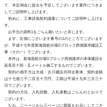
て、本定例会に提出を予定してございます案件につきま
してご説明申し上げます。
初めに、工事請負契約議案についてご説明申し上げま
す。
お手元の資料1をごらん願いたいと存じます。
まず、左側にございます番号の1のところでございます
が、平成十七年度新海面処分場Gブロック西側護岸建設工
事（その一）でございます。
本件は、新海面処分場Gブロック西側護岸の本体建設を
延長百十四・五メートル施工するものでございます。
契約の相手方は大成・古川建設共同企業体、契約金額
は十七億三千二百五十万円、工期は平成十九年三月三十
日でございます。
契約の方法、入札回数、入札者数はごらんのとおりで
ございます。
なお、二ページから三ページに図面をお示ししてござ