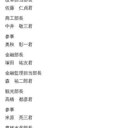
佐藤 仁貞君
商工部長
中井 敬三君
参事
奥秋 彰一君
金融部長
塚田 祐次君
金融監理担当部長
森 祐二郎君
観光部長
高橋 都彦君
参事
米原 亮三君
農林水産部長