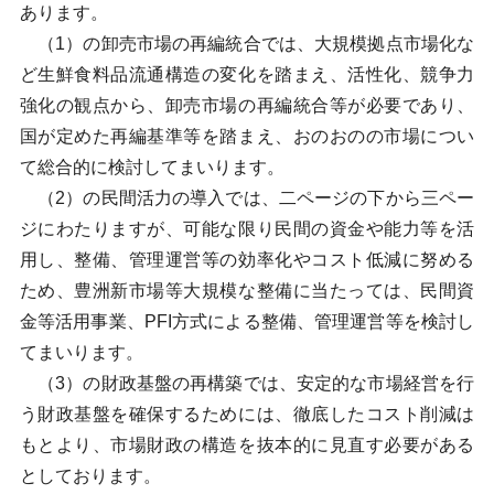
あります。
（1）の卸売市場の再編統合では、大規模拠点市場化な
ど生鮮食料品流通構造の変化を踏まえ、活性化、競争力
強化の観点から、卸売市場の再編統合等が必要であり、
国が定めた再編基準等を踏まえ、おのおのの市場につい
て総合的に検討してまいります。
（2）の民間活力の導入では、二ページの下から三ペー
ジにわたりますが、可能な限り民間の資金や能力等を活
用し、整備、管理運営等の効率化やコスト低減に努める
ため、豊洲新市場等大規模な整備に当たっては、民間資
金等活用事業、PFI方式による整備、管理運営等を検討し
てまいります。
（3）の財政基盤の再構築では、安定的な市場経営を行
う財政基盤を確保するためには、徹底したコスト削減は
もとより、市場財政の構造を抜本的に見直す必要がある
としております。