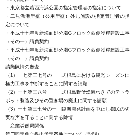
・東京都立葛西海浜公園の指定管理者の指定について
・二見漁港岸壁（公用岸壁）外九施設の指定管理者の指
定について
・平成十七年度新海面処分場Gブロック西側護岸建設工事
（その一）請負契約
・平成十七年度新海面処分場Gブロック西側護岸建設工事
（その二）請負契約
請願陳情の審査
（1）一七第三七号の一 式根島における観光シーズンに
極力工事を中断することに関する請願
（2）一七第三八号 式根島野伏漁港わきでのテトラ
ポット製造及びその置き場の廃止に関する請願
（3）一七第三七号の一 臨海開発計画を中止し都民の切
実な声を守ることに関する陳情
産業労働局関係
第四回定例会提出予定案件について（説明）