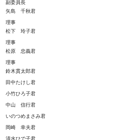
副委員長
矢島 千秋君
理事
松下 玲子君
理事
松原 忠義君
理事
鈴木貫太郎君
田中たけし君
小竹ひろ子君
中山 信行君
いのつめまさみ君
岡崎 幸夫君
清水ひで子君