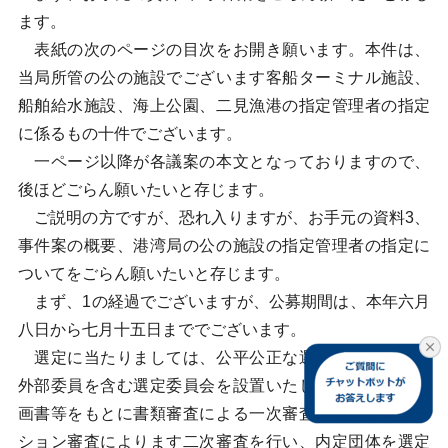
ます。
表紙の次のページの目次をお開き願います。本件は、
当局所管の公の施設でございます客船ターミナル施設、
船舶給水施設、海上公園、二見漁港の指定管理者の指定
に係るもの十件でございます。
一ページ以降が各議案の本文となっておりますので、
後ほどごらん願いたいと存じます。
ご説明の方ですが、恐れ入りますが、お手元の資料3、
事件案の概要、港湾局の公の施設の指定管理者の指定に
ついてをごらん願いたいと存じます。
まず、1の経過でございますが、公募期間は、本年六月
八日から七月十五日まででございます。
選定に当たりましては、公平公正な選定を行うため、
外部委員を含む選定委員会を設置いたしまして、事業計
画書等をもとに書類審査による一次審査、プレゼンテー
ション審査によります二次審査を行い、内定団体を選定