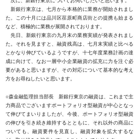
次に、新銀行東京についてお伺いしたいと思います。
新銀行東京は、七月から本格的に業務が開始されまし
た。この十月には品川区荏原町商店街との提携も始まる
など、積極的に業務が展開されております。
先日、新銀行東京の九月末の業務実績が発表されまし
た。それを見ますと、融資残高は、七月末実績と比べる
とかなり伸びているようですが、十七年度業務計画の達
成に向けて、なお一層中小企業融資の拡充に力を注ぐ必
要があると思いますが、その対応について基本的な考え
方をお尋ねしたいと思います。
○森金融監理担当部長 新銀行東京の融資は、これまで主
力商品でございますポートフォリオ型融資が中心となっ
て伸びてまいりましたが、今後、ポートフォリオ型融資
の伸びを引き続き維持するとともに、それ以外の商品に
ついても、融資要件を見直し、融資対象を拡大するな