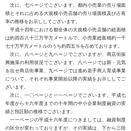
次に、七ページでございます。都内小売業の売り場面
積とそれに占める大規模小売店舗の売り場面積及び占有
率の推移をお示ししてございます。
平成十四年における都全体の大規模小売店舗の総面積
は約四百八十三万平方メートルで、小売業総面積約一千
七十万平方メートルのうち約四五％を占めております。
次に、八ページと九ページでございますが、商店街振
興施策の利用状況でございます。八ページでは新・元気
を出せ商店街事業、九ページでは進め若手商人育成事業
について、それぞれ事業開始以降の実績をお示ししてご
ざいます。
次に、一〇ページと一一ページでございます。平成七
年度から十六年度までの十年間の中小企業制度融資の実
績と預託額の推移でございます。
一一ページの平成十六年度につきましては、融資制度
の区分が変わっておりますが、その実績は、下から三段