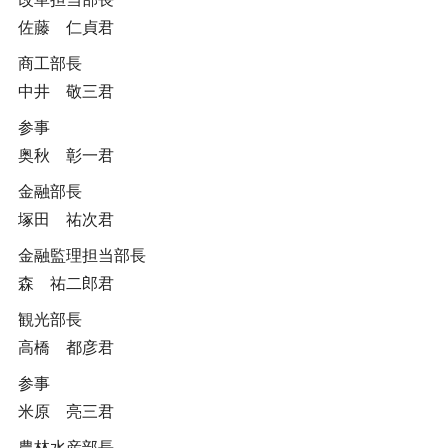
佐藤 仁貞君
商工部長
中井 敬三君
参事
奥秋 彰一君
金融部長
塚田 祐次君
金融監理担当部長
森 祐二郎君
観光部長
高橋 都彦君
参事
米原 亮三君
農林水産部長