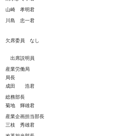
山崎 孝明君
川島 忠一君
欠席委員 なし
出席説明員
産業労働局
局長
成田 浩君
総務部長
菊地 輝雄君
産業企画担当部長
三枝 秀雄君
改革担当部長