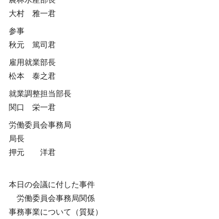
大村 雅一君
参事
秋元 篤司君
雇用就業部長
松本 泰之君
就業調整担当部長
関口 栄一君
労働委員会事務局
局長
押元 洋君
本日の会議に付した事件
労働委員会事務局関係
事務事業について（質疑）