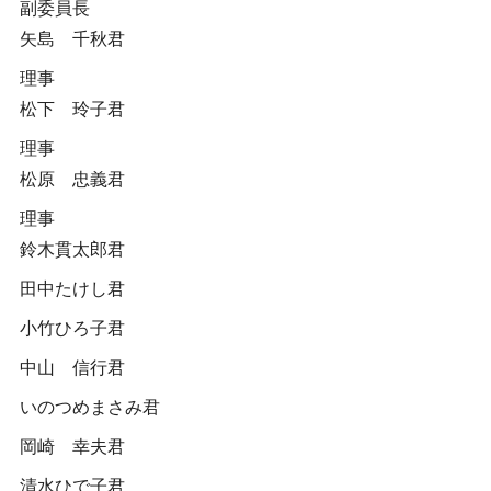
副委員長
矢島 千秋君
理事
松下 玲子君
理事
松原 忠義君
理事
鈴木貫太郎君
田中たけし君
小竹ひろ子君
中山 信行君
いのつめまさみ君
岡崎 幸夫君
清水ひで子君