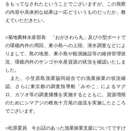
をもってなされたということでございますが、この視察
の内容や具体的な結果は一応どういうものだったか、教
えていただきたい。
○菊地農林水産部長 「おがさわら丸」及び小型ボートで
の環礁内外の周回、東小島への上陸、潜水調査などによ
りまして、島の地形、東小島や観測施設等の維持管理状
況、環礁内外のサンゴや水産資源の状況を確認いたしま
した。
また、小笠原島漁業協同組合での漁業操業の状況確
認、さらに東京都の調査指導船「みやこ」によるマグ
ロ、カツオ等の調査捕獲を実施するとともに、資源増殖
のためにシマアジの稚魚十万尾の放流を実施したところ
でございます。
○松原委員 今お話のあった漁業操業支援についてですけ