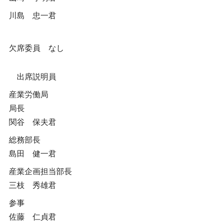
川島 忠一君
欠席委員 なし
出席説明員
産業労働局
局長
関谷 保夫君
総務部長
島田 健一君
産業企画担当部長
三枝 秀雄君
参事
佐藤 仁貞君