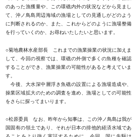
のあった漁獲量や、この環礁内外の状況などから見まし
て、沖ノ鳥島周辺海域の漁場としての見通しがどのよう
に判断されるのか、また、これからどのように漁場整備
を行っていくのか、お尋ねいたしたいと思います。
○菊地農林水産部長 これまでの漁業操業の状況に加えま
して、今回の視察では、環礁の外側で多くの魚種を確認
することができ、漁業操業の可能性があると考えていま
す。
今後、大水深中層浮き魚礁の設置による漁場造成や、
操業区域拡大のための調査を進め、漁場としての可能性
をさらに探ってまいります。
○松原委員 なお、昨年から知事は、この沖ノ鳥島は我が
国固有の領土であり、それが日本の排他的経済水域であ
ることをより強く実証するために、今回、国に先駆け