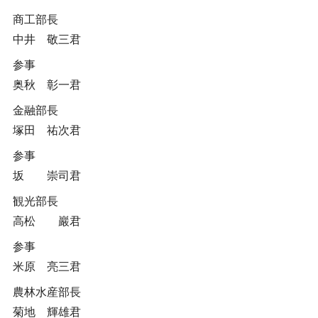
商工部長
中井 敬三君
参事
奥秋 彰一君
金融部長
塚田 祐次君
参事
坂 崇司君
観光部長
高松 巖君
参事
米原 亮三君
農林水産部長
菊地 輝雄君