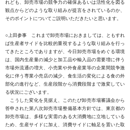
れども、卸売市場の競争力の確保あるいは活性化を図る
観点からどのような取り組みが提言をされているのか、
そのポイントについてご説明いただきたいと思います。
○上田参事 これまで卸売市場におきましては、ともすれ
ば生産者サイドを比較的重視するような取り組みを行っ
てきたところでありますが、今日卸売市場をめぐる環境
は、国内生産量の減少と加工品や輸入品の需要増に伴う
市場外流通の増大、小売業や外食産業等の企業間競争激
化に伴う専業小売店の減少、食生活の変化による食の外
部化の進行など、生産段階から消費段階まで激変してい
る状況にございます。
こうした変化を見据え、このたび卸売市場審議会から
答申された第八次卸売市場整備基本方針では、東京都の
卸売市場は、多様な実需のある大消費地に立地している
ため、生産サイドに加え、消費サイドに軸足を置いた取