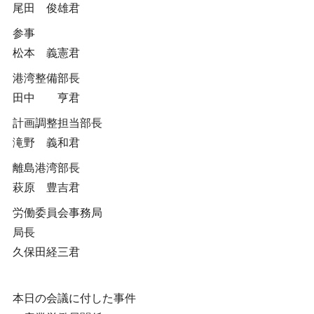
尾田 俊雄君
参事
松本 義憲君
港湾整備部長
田中 亨君
計画調整担当部長
滝野 義和君
離島港湾部長
萩原 豊吉君
労働委員会事務局
局長
久保田経三君
本日の会議に付した事件