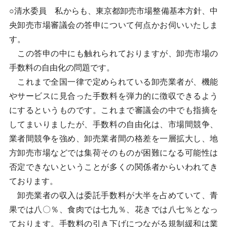
○清水委員 私からも、東京都卸売市場整備基本方針、中
央卸売市場審議会の答申について何点かお伺いいたしま
す。
この答申の中にも触れられておりますが、卸売市場の
手数料の自由化の問題です。
これまで全国一律で定められている卸売業者が、機能
やサービスに見合った手数料を弾力的に徴収できるよう
にするというものです。これまで審議会の中でも指摘を
してまいりましたが、手数料の自由化は、市場間競争、
業者間競争を強め、卸売業者間の格差を一層拡大し、地
方卸売市場などでは集荷そのものが困難になる可能性は
否定できないということが多くの関係者からいわれてき
ております。
卸売業者の収入は委託手数料が大半を占めていて、青
果では八〇％、食肉では七九％、花きでは八七％となっ
ております。手数料の引き下げにつながる規制緩和は業