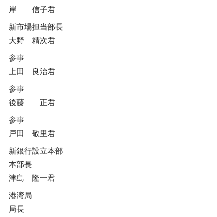
岸 信子君
新市場担当部長
大野 精次君
参事
上田 良治君
参事
後藤 正君
参事
戸田 敬里君
新銀行設立本部
本部長
津島 隆一君
港湾局
局長