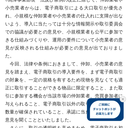
小売業者からは、電子商取引による大口取引が優先さ
れ、小規模な仲卸業者や小売業者の仕入れに支障が出な
いよう、導入に当たっては十分な情報開示や取引委員会
での協議が必要との意見や、小規模業者も公平に参加で
きる仕組みづくりや、運用の要件について小売業者の意
見が反映される仕組みが必要との意見が出ておりまし
た。
今回、法律や条例におきまして、仲卸、小売業者の意
見を踏まえ、電子商取引の導入要件を、まず電子商取引
の対象を、一定の規格を有するため現物を見なくても適
正に取引することができる物品に限定すること、また取
引に参加する機会が当該市場の仲卸業者、売買参加者に
与えられること、電子商取引以外の取引のために必要な
数量が確保されていること、承認に当たり取引委員会の
意見を聞くことといたしました。
さらに、取引の透明性を高めるため、電子商取引を初