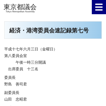
Tokyo Metropolitan Assembly
経済・港湾委員会速記録第七号
平成十七年六月三日（金曜日）
第八委員会室
午後一時三分開議
出席委員 十三名
委員長
野島 善司君
副委員長
山田 忠昭君