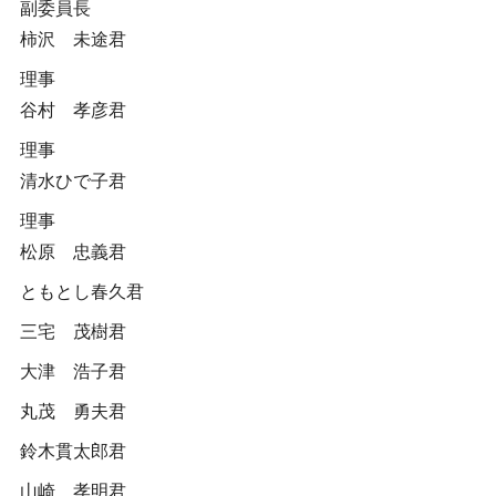
副委員長
柿沢 未途君
理事
谷村 孝彦君
理事
清水ひで子君
理事
松原 忠義君
ともとし春久君
三宅 茂樹君
大津 浩子君
丸茂 勇夫君
鈴木貫太郎君
山崎 孝明君