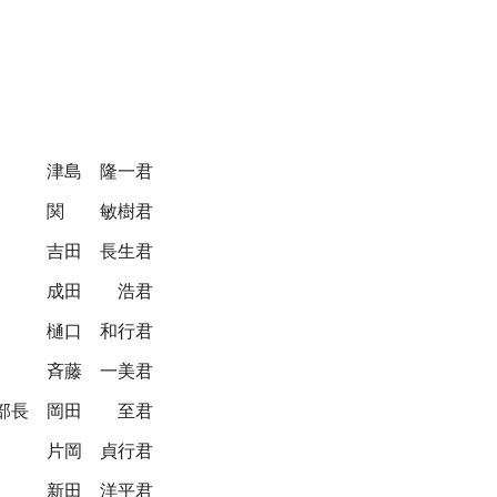
津島 隆一君
関 敏樹君
吉田 長生君
成田 浩君
樋口 和行君
斉藤 一美君
部長
岡田 至君
片岡 貞行君
新田 洋平君