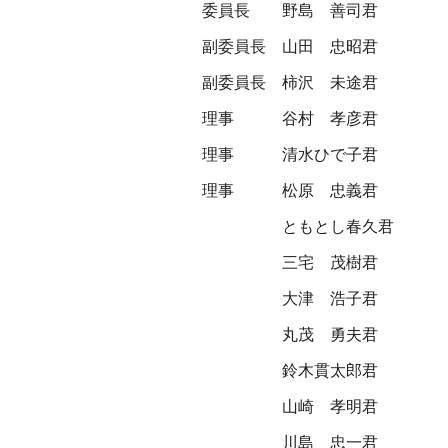
委員長
野島 善司君
副委員長
山田 忠昭君
副委員長
柿沢 未途君
理事
谷村 孝彦君
理事
清水ひで子君
理事
松原 忠義君
ともとし春久君
三宅 茂樹君
大津 浩子君
丸茂 勇夫君
鈴木貫太郎君
山崎 孝明君
川島 忠一君