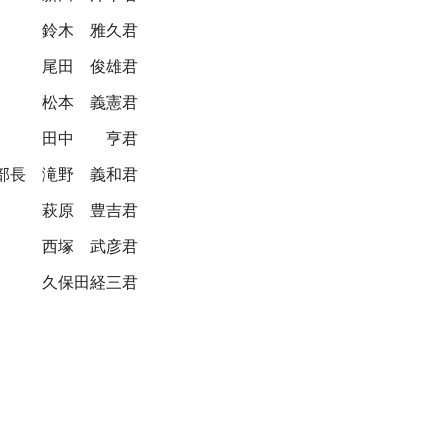
鈴木 雅久君
尾田 俊雄君
松本 義憲君
田中 亨君
部長
滝野 義和君
萩原 豊吉君
西塚 武彦君
久保田経三君