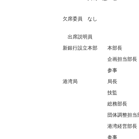
欠席委員 なし
出席説明員
新銀行設立本部
本部長
企画担当部長
参事
港湾局
局長
技監
総務部長
団体調整担当
港湾経営部長
参事