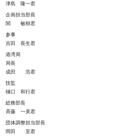
津島 隆一君
企画担当部長
関 敏樹君
参事
吉田 長生君
港湾局
局長
成田 浩君
技監
樋口 和行君
総務部長
斉藤 一美君
団体調整担当部長
岡田 至君