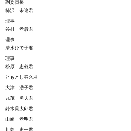
副委員長
柿沢 未途君
理事
谷村 孝彦君
理事
清水ひで子君
理事
松原 忠義君
ともとし春久君
大津 浩子君
丸茂 勇夫君
鈴木貫太郎君
山崎 孝明君
川島 忠一君