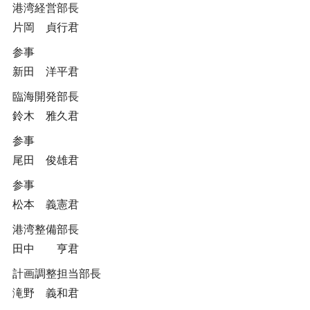
港湾経営部長
片岡 貞行君
参事
新田 洋平君
臨海開発部長
鈴木 雅久君
参事
尾田 俊雄君
参事
松本 義憲君
港湾整備部長
田中 亨君
計画調整担当部長
滝野 義和君