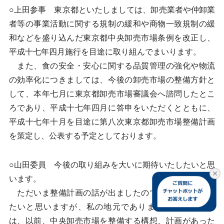
○上田参事 東京都といたしましては、卸売業者や仲卸業
者等の事業活動に関する規制の緩和や商物一致規制の緩
和などを盛り込んだ東京都中央卸売市場条例を改正し、
平成十七年四月施行を目途に取り組んでまいります。
また、食の安全・安心に関する品質管理の強化や物流
の効率化につきましては、今後の卸売市場の整備方針と
して、本年七月に東京都卸売市場審議会へ諮問したとこ
ろであり、平成十七年四月に答申をいただくとともに、
平成十七年十月を目途に第八次東京都卸売市場整備計画
を策定し、公表する予定としております。
○山田委員 今後の取り組みを大いに期待いたしたいと思
います。
ただいま整備計画の話が出ましたので、お伺いいたし
たいと思いますが、私の地元であります三多摩地域に
は、以前、中央卸売市場を整備する構想、計画があった