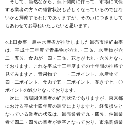
そして、当然ながら、低下傾向に伴って、市場に関係
する業者の方々の経営状況も苦しくなっているのではな
いかと拝察するわけでありますが、その点につきまして
もあわせてお尋ねいたしたいと思います。
○上田参事 農林水産省が推計しました卸売市場経由率
は、平成十三年度で青果物が六九・三％、水産物が六
二・五％、食肉が一四・三％、花きが七九・六％となっ
ております。これを平成十三年度までの十年間の推移で
見てみますと、青果物で一一・三ポイント、水産物で一
四・二ポイント、食肉で五・三ポイント、花きで七・〇
ポイントの減少となっております。
次に、市場関係業者の経営状況でありますが、東京都
における平成十四年度の調査によりますと、経常損失と
なっている業者の状況は、卸売業者で九・四％、仲卸業
者で四二・四％の業者が赤字となっており、市場関係業