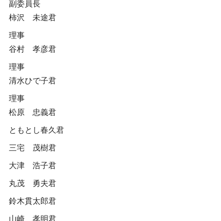
副委員長
柿沢 未途君
理事
谷村 孝彦君
理事
清水ひで子君
理事
松原 忠義君
ともとし春久君
三宅 茂樹君
大津 浩子君
丸茂 勇夫君
鈴木貫太郎君
山崎 孝明君