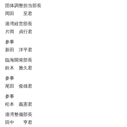
団体調整担当部長
岡田 至君
港湾経営部長
片岡 貞行君
参事
新田 洋平君
臨海開発部長
鈴木 雅久君
参事
尾田 俊雄君
参事
松本 義憲君
港湾整備部長
田中 亨君