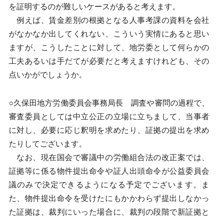
を証明するのが難しいケースがあると考えます。
例えば、賃金差別の根拠となる人事考課の資料を会社
がなかなか出してくれない、こういう実情にあると思い
ますが、こうしたことに対して、地労委として何らかの
工夫あるいは手だてが必要だと考えますけれども、その
点いかがでしょうか。
○久保田地方労働委員会事務局長 調査や審問の過程で、
審査委員としては中立公正の立場に立ちまして、当事者
に対し、必要に応じ釈明を求めたり、証拠の提出を求め
たりしてございます。
なお、現在国会で審議中の労働組合法の改正案では、
証拠等に係る物件提出命令や証人出頭命令が公益委員会
議のみで決定できるようになる予定でございます。ま
た、物件提出命令を受けたにもかかわらず提出しなかっ
た証拠は、裁判にいった場合に、裁判の段階で新証拠と