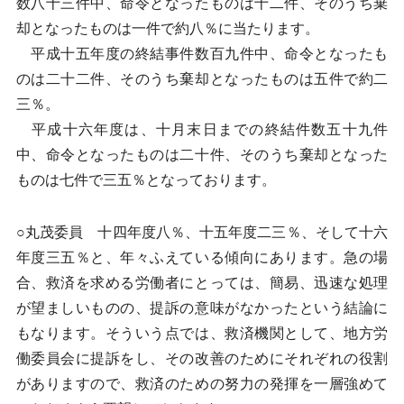
数八十三件中、命令となったものは十二件、そのうち棄
却となったものは一件で約八％に当たります。
平成十五年度の終結事件数百九件中、命令となったも
のは二十二件、そのうち棄却となったものは五件で約二
三％。
平成十六年度は、十月末日までの終結件数五十九件
中、命令となったものは二十件、そのうち棄却となった
ものは七件で三五％となっております。
○丸茂委員 十四年度八％、十五年度二三％、そして十六
年度三五％と、年々ふえている傾向にあります。急の場
合、救済を求める労働者にとっては、簡易、迅速な処理
が望ましいものの、提訴の意味がなかったという結論に
もなります。そういう点では、救済機関として、地方労
働委員会に提訴をし、その改善のためにそれぞれの役割
がありますので、救済のための努力の発揮を一層強めて