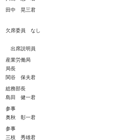
田中 晃三君
欠席委員 なし
出席説明員
産業労働局
局長
関谷 保夫君
総務部長
島田 健一君
参事
奥秋 彰一君
参事
三枝 秀雄君