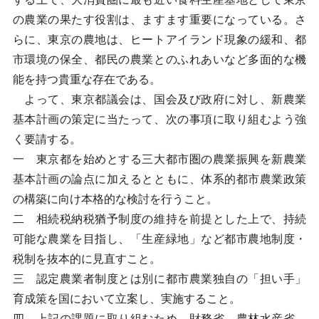
の農業の果たす役割は、ますます重要になっている。さ
らに、東京の農地は、ヒートアイランド現象の緩和、都
市環境の保全、都民の農業とのふれあいなど多面的な機
能を持つ貴重な存在である。
よって、東京都議会は、国会及び政府に対し、新農業
基本計画の策定に当たって、次の事項に取り組むよう強
く要請する。
一 東京都を始めとする三大都市圏の農業振興を新農業
基本計画の論点に加えるとともに、体系的都市農業政策
の構築に向け本格的な検討を行うこと。
二 相続税納税猶予制度の維持を前提とした上で、持続
可能な農業を目指し、「生産緑地」など都市農地制度・
税制を抜本的に見直すこと。
三 認定農業者制度とは別に都市農業独自の「担い手」
育成策を国において立案し、実施すること。
四 上記の課題に取り組むため、財務省、農林水産省、