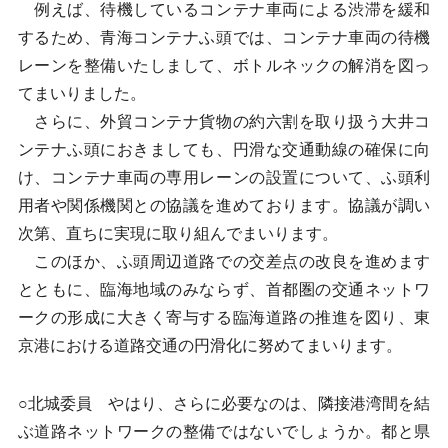
例えば、待機しているコンテナ車両による渋滞を緩和
するため、青海コンテナふ頭では、コンテナ車両の待機
レーンを整備いたしまして、ボトルネックの解消を図っ
てまいりました。
さらに、外貿コンテナ貨物の約六割を取り扱う大井コ
ンテナふ頭におきましても、円滑な交通動線の確保に向
け、コンテナ車両の専用レーンの設置について、ふ頭利
用者や関係機関との協議を進めております。協議が調い
次第、直ちに実現に取り組んでまいります。
このほか、ふ頭周辺道路での交差点の改良を進めます
とともに、臨海地域のみならず、首都圏の交通ネットワ
ークの形成に大きく寄与する臨海道路の推進を図り、東
京港における道路交通の円滑化に努めてまいります。
○北城委員 やはり、さらに必要なのは、隣接港湾間を結
ぶ道路ネットワークの整備ではないでしょうか。都と県