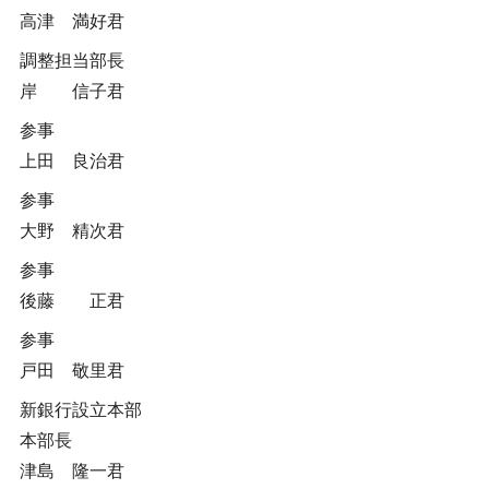
高津 満好君
調整担当部長
岸 信子君
参事
上田 良治君
参事
大野 精次君
参事
後藤 正君
参事
戸田 敬里君
新銀行設立本部
本部長
津島 隆一君