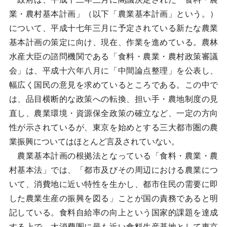
業・農村基本計画」（以下「農業基本計画」という。）
について、平成十七年三月に予定されている新たな農業
基本計画の策定に向け、現在、作業を進めている。農林
水産大臣の諮問機関である「食料・農業・農村政策審議
会」は、平成十六年八月に「中間論点整理」を公表し、
幅広く国民の意見を求めているところである。この中で
は、品目横断的な政策への転換、担い手・農地制度の見
直し、農業環境・資源保全政策の確立など、一定の方向
性が示されているが、東京を始めとする三大都市圏の農
業振興についてはほとんど言及されていない。
農業基本計画の根拠法となっている「食料・農業・農
村基本法」では、「都市及びその周辺における農業につ
いて、消費地に近い特性を生かし、都市住民の需要に即
した農業生産の振興を図る」ことが国の責務であると明
記している。食料自給率の向上という国家的課題を達成
する上で、大消費圏に最も近い食料生産基地として東京