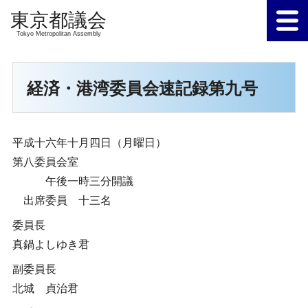
Tokyo Metropolitan Assembly
経済・港湾委員会速記録第九号
平成十六年十月四日（月曜日）
第八委員会室
午後一時三分開議
出席委員 十三名
委員長
真鍋よしゆき君
副委員長
北城 貞治君