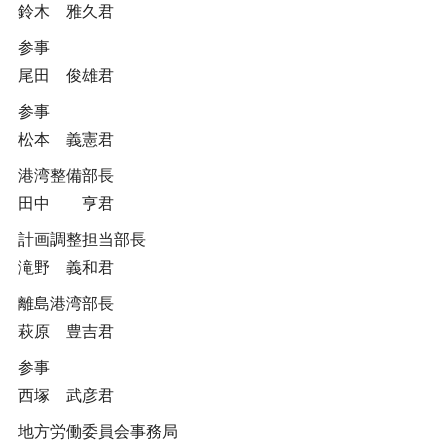
鈴木 雅久君
参事
尾田 俊雄君
参事
松本 義憲君
港湾整備部長
田中 亨君
計画調整担当部長
滝野 義和君
離島港湾部長
萩原 豊吉君
参事
西塚 武彦君
地方労働委員会事務局