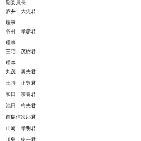
副委員長
酒井 大史君
理事
谷村 孝彦君
理事
三宅 茂樹君
理事
丸茂 勇夫君
土持 正豊君
和田 宗春君
池田 梅夫君
前島信次郎君
山崎 孝明君
川島 忠一君