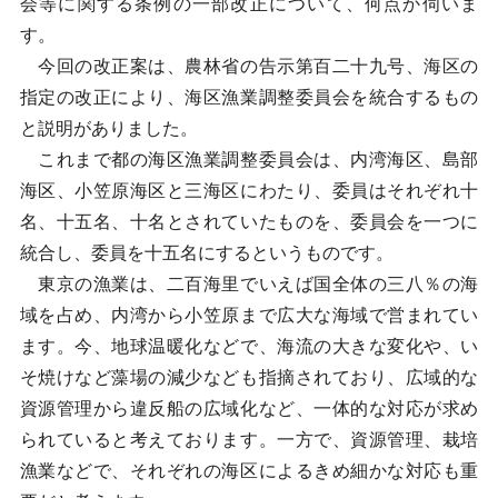
会等に関する条例の一部改正について、何点か伺いま
す。
今回の改正案は、農林省の告示第百二十九号、海区の
指定の改正により、海区漁業調整委員会を統合するもの
と説明がありました。
これまで都の海区漁業調整委員会は、内湾海区、島部
海区、小笠原海区と三海区にわたり、委員はそれぞれ十
名、十五名、十名とされていたものを、委員会を一つに
統合し、委員を十五名にするというものです。
東京の漁業は、二百海里でいえば国全体の三八％の海
域を占め、内湾から小笠原まで広大な海域で営まれてい
ます。今、地球温暖化などで、海流の大きな変化や、い
そ焼けなど藻場の減少なども指摘されており、広域的な
資源管理から違反船の広域化など、一体的な対応が求め
られていると考えております。一方で、資源管理、栽培
漁業などで、それぞれの海区によるきめ細かな対応も重