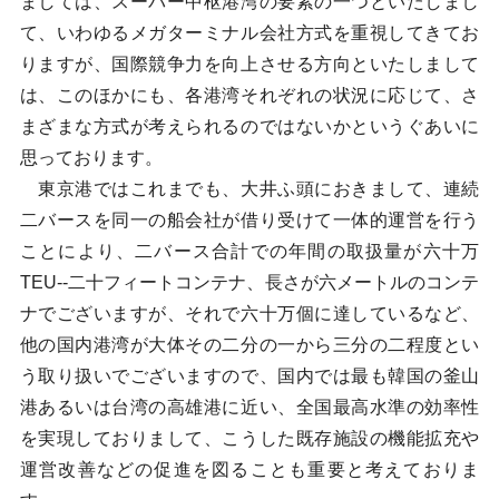
ましては、スーパー中枢港湾の要素の一つといたしまし
て、いわゆるメガターミナル会社方式を重視してきてお
りますが、国際競争力を向上させる方向といたしまして
は、このほかにも、各港湾それぞれの状況に応じて、さ
まざまな方式が考えられるのではないかというぐあいに
思っております。
東京港ではこれまでも、大井ふ頭におきまして、連続
二バースを同一の船会社が借り受けて一体的運営を行う
ことにより、二バース合計での年間の取扱量が六十万
TEU--二十フィートコンテナ、長さが六メートルのコンテ
ナでございますが、それで六十万個に達しているなど、
他の国内港湾が大体その二分の一から三分の二程度とい
う取り扱いでございますので、国内では最も韓国の釜山
港あるいは台湾の高雄港に近い、全国最高水準の効率性
を実現しておりまして、こうした既存施設の機能拡充や
運営改善などの促進を図ることも重要と考えておりま