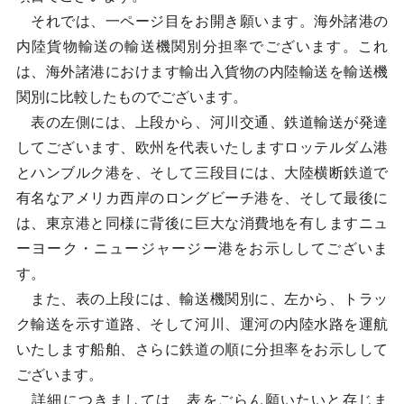
それでは、一ページ目をお開き願います。海外諸港の
内陸貨物輸送の輸送機関別分担率でございます。これ
は、海外諸港におけます輸出入貨物の内陸輸送を輸送機
関別に比較したものでございます。
表の左側には、上段から、河川交通、鉄道輸送が発達
してございます、欧州を代表いたしますロッテルダム港
とハンブルク港を、そして三段目には、大陸横断鉄道で
有名なアメリカ西岸のロングビーチ港を、そして最後に
は、東京港と同様に背後に巨大な消費地を有しますニュ
ーヨーク・ニュージャージー港をお示ししてございま
す。
また、表の上段には、輸送機関別に、左から、トラッ
ク輸送を示す道路、そして河川、運河の内陸水路を運航
いたします船舶、さらに鉄道の順に分担率をお示しして
ございます。
詳細につきましては、表をごらん願いたいと存じま