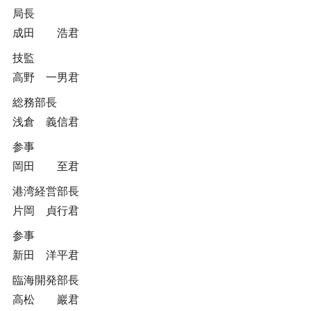
局長
成田 浩君
技監
高野 一男君
総務部長
浅倉 義信君
参事
岡田 至君
港湾経営部長
片岡 貞行君
参事
新田 洋平君
臨海開発部長
高松 巖君