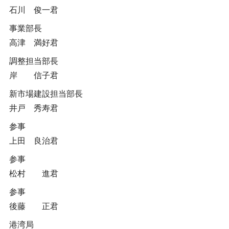
石川 俊一君
事業部長
高津 満好君
調整担当部長
岸 信子君
新市場建設担当部長
井戸 秀寿君
参事
上田 良治君
参事
松村 進君
参事
後藤 正君
港湾局