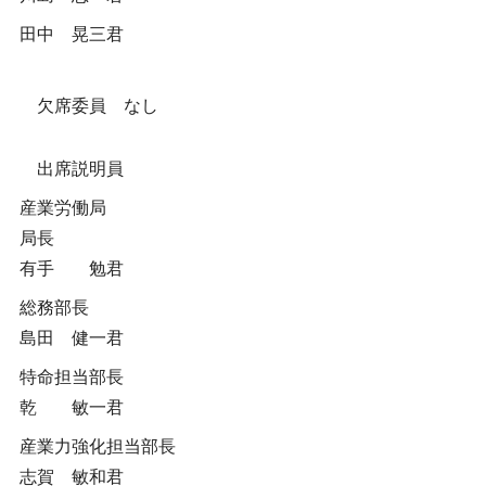
田中 晃三君
欠席委員 なし
出席説明員
産業労働局
局長
有手 勉君
総務部長
島田 健一君
特命担当部長
乾 敏一君
産業力強化担当部長
志賀 敏和君