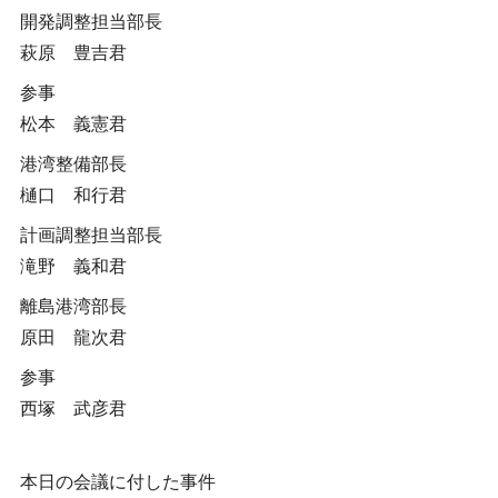
開発調整担当部長
萩原 豊吉君
参事
松本 義憲君
港湾整備部長
樋口 和行君
計画調整担当部長
滝野 義和君
離島港湾部長
原田 龍次君
参事
西塚 武彦君
本日の会議に付した事件