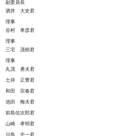
副委員長
酒井 大史君
理事
谷村 孝彦君
理事
三宅 茂樹君
理事
丸茂 勇夫君
土持 正豊君
和田 宗春君
池田 梅夫君
前島信次郎君
山崎 孝明君
川島 忠一君