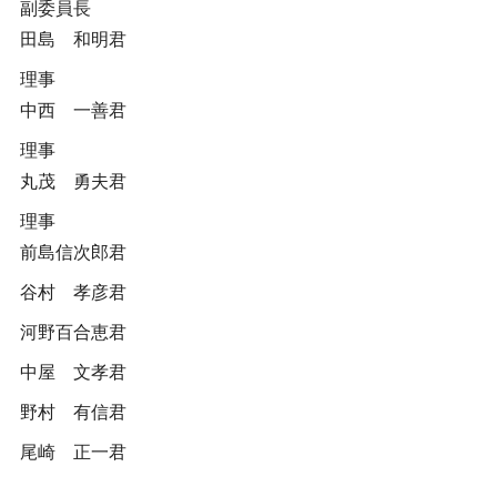
副委員長
田島 和明君
理事
中西 一善君
理事
丸茂 勇夫君
理事
前島信次郎君
谷村 孝彦君
河野百合恵君
中屋 文孝君
野村 有信君
尾崎 正一君