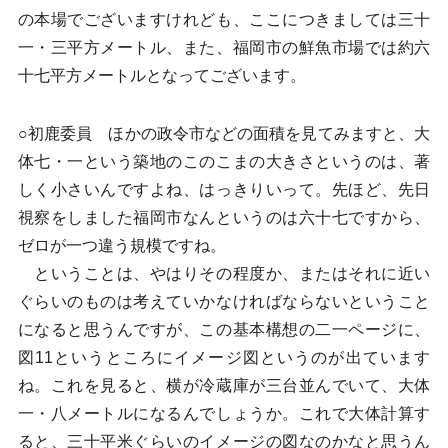
の本場でございますけれども、ここにつきましては三十
一・三平方メートル、また、福岡市の鮮魚市場では約六
十七平方メートルとなってございます。
○初鹿委員 ほかの政令市などの面積を見てみますと、大
体七・一という築地のこのこまの大きさというのは、著
しく小さいんですよね、はっきりいって。先ほど、先日
視察をしました福岡市なんというのは六十七ですから、
ゼロが一つ違う規模ですね。
ということは、やはりその程度か、またはそれに近い
ぐらいのものは考えていかなければならないということ
になると思うんですが、この基本構想の二一ページに、
図11というところにイメージ図というのが出ています
ね。これを見ると、横が冷蔵庫が三台並んでいて、大体
一・八メートルになるんでしょうか。これで大体計算す
ると、三十平米ぐらいのイメージの図なのかなと思うん