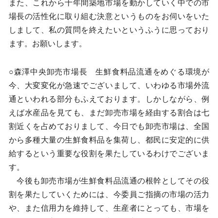
また、これから十年間築地市場を動かしていく中での市
場長の活性化に取り組む決意というものをお伺いをいた
しまして、私の質問を終えたいというふうに思っており
ます。お願いします。
○森澤中央卸売市場長 生鮮食料品流通をめぐる環境が
今、大変変化が急速でございまして、いわゆる市場外流
通といわれる部分もふえております。しかしながら、例
えば水産品を見ても、まだ卸売市場を経由する割合は七
割近くを占めておりまして、今日でも卸売市場は、全国
から多種大量の生鮮食料品を集荷し、都民に安定的に供
給するという重要な役割を果たしているわけでございま
す。
今後も卸売市場が生鮮食料品流通の根幹としてその役
割を果たしていくためには、今委員ご指摘の市場の活力
や、また信用力を維持して、生産者にとっても、市場を