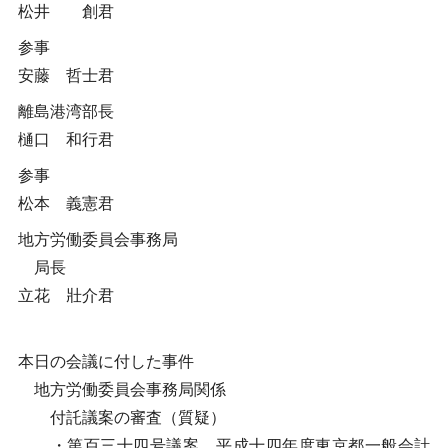
松井 創君
参事
安藤 哲士君
離島港湾部長
樋口 和行君
参事
松本 義憲君
地方労働委員会事務局
局長
立花 壯介君
本日の会議に付した事件
地方労働委員会事務局関係
付託議案の審査（質疑）
・第百三十四号議案 平成十四年度東京都一般会計