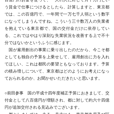
う賃金で仕事につけるとしたら、計算しますと、東京都
では、この百億円で、一年間で一万七千人弱という数字
になってしまうんですね。こういう三十数万人の失業者
を抱えている東京都で、国の交付金だけに依存してい
る、これではやはり深刻な失業状況を改善する上で不十
分ではないかというふうに感じます。
国が雇用創出の事業に乗り出したのだから、今こそ都
としても独自の予算を上乗せして、雇用創出に力を入れ
てほしい、これは都民の要望ともなっております。予算
の積み増しについて、東京都はどのようにお考えになっ
ておられるのか、お聞かせいただきたいと思います。
○前田参事 国の平成十四年度補正予算におきまして、交
付金として八百億円が増額され、都に対して約六十四億
円が追加交付される見込みでございます。