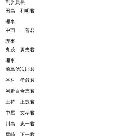
副委員長
田島 和明君
理事
中西 一善君
理事
丸茂 勇夫君
理事
前島信次郎君
谷村 孝彦君
河野百合恵君
土持 正豊君
中屋 文孝君
川島 忠一君
尾崎 正一君