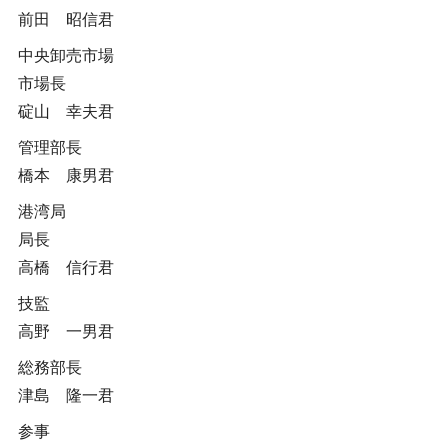
前田 昭信君
中央卸売市場
市場長
碇山 幸夫君
管理部長
橋本 康男君
港湾局
局長
高橋 信行君
技監
高野 一男君
総務部長
津島 隆一君
参事