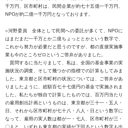
千万円、区市町村は、民間企業が約七十五億一千万円、
NPOが約二億一千万円となっております。
○河野委員 全体として民間への委託が多くて、NPOに
はまだまだ一千万とか二億ちょっととかという数字で、
これから努力が必要だと思うのですが、都の直接実施事
業も今のところゼロというご答弁がありました。
質問するに当たりまして、私は、全国の基金事業の実
施状況の調査、そして幾つかの指標での計算もしてみま
した。東京都と区市町村の状況については、ご答弁があ
りましたように、総額百七十七億円の基金で実施されま
した。私たちが独自で計算したものでは、百万円当たり
の雇用創出計画というものは、東京都が三十一・五人・
日、それから区市町村が七十八・八人・日という数字に
なって、雇用の実人数は都が一・七人、区市町村が三・
〇人と、いずれも東京都の実績が下回るという数字も出