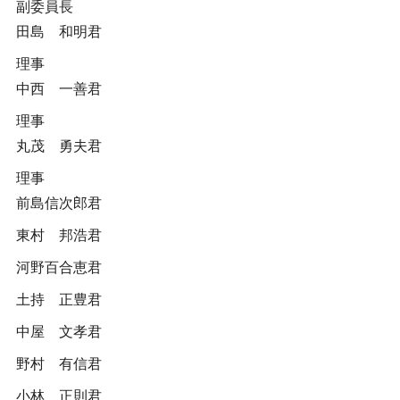
副委員長
田島 和明君
理事
中西 一善君
理事
丸茂 勇夫君
理事
前島信次郎君
東村 邦浩君
河野百合恵君
土持 正豊君
中屋 文孝君
野村 有信君
小林 正則君