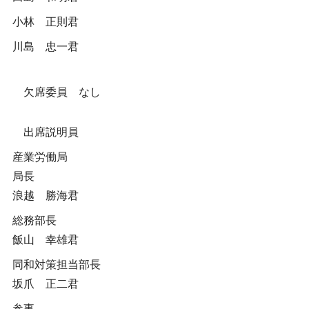
小林 正則君
川島 忠一君
欠席委員 なし
出席説明員
産業労働局
局長
浪越 勝海君
総務部長
飯山 幸雄君
同和対策担当部長
坂爪 正二君
参事