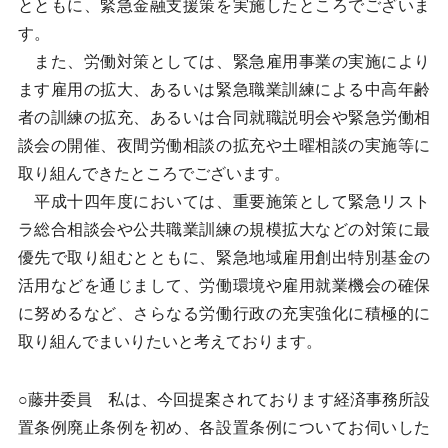
とともに、緊急金融支援策を実施したところでございま
す。
また、労働対策としては、緊急雇用事業の実施により
ます雇用の拡大、あるいは緊急職業訓練による中高年齢
者の訓練の拡充、あるいは合同就職説明会や緊急労働相
談会の開催、夜間労働相談の拡充や土曜相談の実施等に
取り組んできたところでございます。
平成十四年度においては、重要施策として緊急リスト
ラ総合相談会や公共職業訓練の規模拡大などの対策に最
優先で取り組むとともに、緊急地域雇用創出特別基金の
活用などを通じまして、労働環境や雇用就業機会の確保
に努めるなど、さらなる労働行政の充実強化に積極的に
取り組んでまいりたいと考えております。
○藤井委員 私は、今回提案されております経済事務所設
置条例廃止条例を初め、各設置条例についてお伺いした