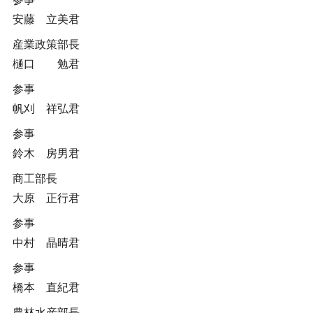
安藤 立美君
産業政策部長
樋口 勉君
参事
帆刈 祥弘君
参事
鈴木 房男君
商工部長
大原 正行君
参事
中村 晶晴君
参事
橋本 直紀君
農林水産部長