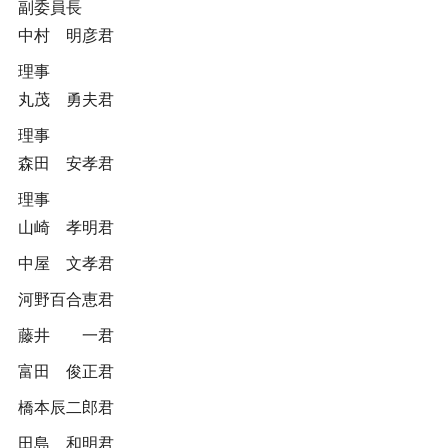
副委員長
中村 明彦君
理事
丸茂 勇夫君
理事
森田 安孝君
理事
山崎 孝明君
中屋 文孝君
河野百合恵君
藤井 一君
富田 俊正君
橋本辰二郎君
田島 和明君