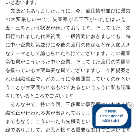
いと思います。
先ほどもありましたように、今、雇用情勢並びに景気
の大変厳しい中で、失業率が若干下がったとはいえ、
五・三％という状況が続いております。そしてまた、先
日行われました代表質問、一般質問におきましても、特
に中小企業対策並びに今後の雇用の確保などが大変大き
なテーマとして論じられたわけでございます。この産業
労働局がこういった中小企業、そしてまた雇用の問題等
を扱っている大変重要な局でございますし、今回提案さ
れた組織改正で、どのように今後運営していくのかとい
うことが大変問われるものであるというふうに私も認識
をしているところでございます。
そんな中で、特に今回、三多摩の事務所のいわゆる組
織改正が行われる案が出されておりますけれども、いう
までもなく、こういった出先機関というのは行政の最前
線でありまして、都民と接する重要な窓口でございます