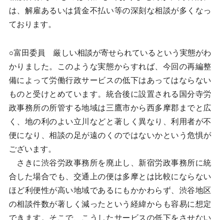
は、解雇あるいは賃金不払い等の深刻な相談が多くなっ
ております。
○富田委員 厳しい相談が寄せられているという実態がわ
かりました。このような実態からすれば、今回の再編整
備によって労働行政サービスの低下はあってはならない
ものと受けとめています。統合後に設置される国分寺労
政事務所の所管する地域は三鷹市から西多摩郡までと広
く、地の利のよい立川などと著しく異なり、利用者が不
便になり、相談の足が遠のくのではないかという危惧が
ございます。
さきに渋谷労政事務所を廃止し、新宿労政事務所に統
合した場合でも、交通上の便は多摩とは比較にならない
ほど利便性が高い地域であるにもかかわらず、渋谷地区
の相談件数が著しく減ったという経緯からも容易に想定
できます。そこで、こうしたサービスの低下をさせない