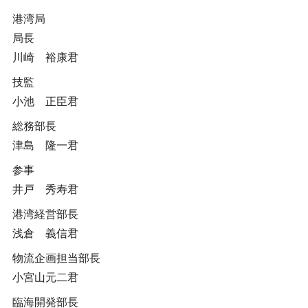
港湾局
局長
川崎 裕康君
技監
小池 正臣君
総務部長
津島 隆一君
参事
井戸 秀寿君
港湾経営部長
浅倉 義信君
物流企画担当部長
小宮山元二君
臨海開発部長