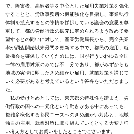
で、障害者、高齢者等を中心とした雇用失業対策を強化
することと、労政事務所の機能強化を目指し、事業執行
体制を拡充するとの陳情を採択している議会の意思を尊
重して、都の労働行政の拡充に努められるよう改めて要
望するとの問いに対して、産業労働局長から、完全失業
率が調査開始以来最悪を更新する中で、都民の雇用、就
業機会を確保していくためには、国が行ういわゆる全国
一律の雇用対策のみでは不十分であり、都がみずからも
地域の実情に即したきめ細かい雇用、就業対策を講じて
いく必要があると考えているという答弁をいただきまし
た。
私の受けとめとしては、東京都の特殊性を踏まえ、労
働行政の国への一元化という動きがある中にあっても、
複雑多様化する都民ニーズへのきめ細かい対応と、地域
独自の雇用、就業対策に取り組んでいくとする大変力強
い考え方としてお伺いをしたところでございます。