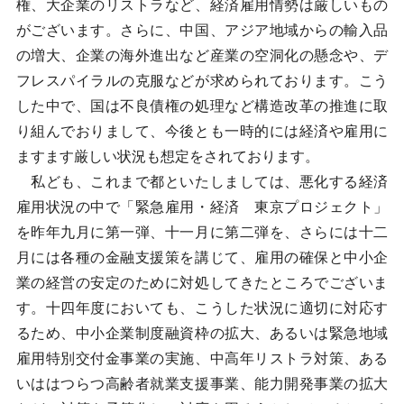
権、大企業のリストラなど、経済雇用情勢は厳しいもの
がございます。さらに、中国、アジア地域からの輸入品
の増大、企業の海外進出など産業の空洞化の懸念や、デ
フレスパイラルの克服などが求められております。こう
した中で、国は不良債権の処理など構造改革の推進に取
り組んでおりまして、今後とも一時的には経済や雇用に
ますます厳しい状況も想定をされております。
私ども、これまで都といたしましては、悪化する経済
雇用状況の中で「緊急雇用・経済 東京プロジェクト」
を昨年九月に第一弾、十一月に第二弾を、さらには十二
月には各種の金融支援策を講じて、雇用の確保と中小企
業の経営の安定のために対処してきたところでございま
す。十四年度においても、こうした状況に適切に対応す
るため、中小企業制度融資枠の拡大、あるいは緊急地域
雇用特別交付金事業の実施、中高年リストラ対策、ある
いははつらつ高齢者就業支援事業、能力開発事業の拡大