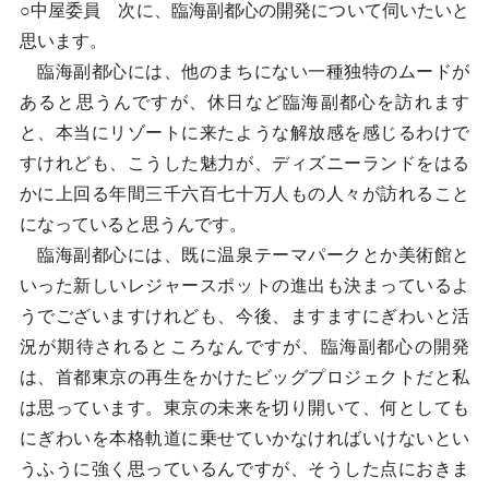
○中屋委員 次に、臨海副都心の開発について伺いたいと
思います。
臨海副都心には、他のまちにない一種独特のムードが
あると思うんですが、休日など臨海副都心を訪れます
と、本当にリゾートに来たような解放感を感じるわけで
すけれども、こうした魅力が、ディズニーランドをはる
かに上回る年間三千六百七十万人もの人々が訪れること
になっていると思うんです。
臨海副都心には、既に温泉テーマパークとか美術館と
いった新しいレジャースポットの進出も決まっているよ
うでございますけれども、今後、ますますにぎわいと活
況が期待されるところなんですが、臨海副都心の開発
は、首都東京の再生をかけたビッグプロジェクトだと私
は思っています。東京の未来を切り開いて、何としても
にぎわいを本格軌道に乗せていかなければいけないとい
うふうに強く思っているんですが、そうした点におきま