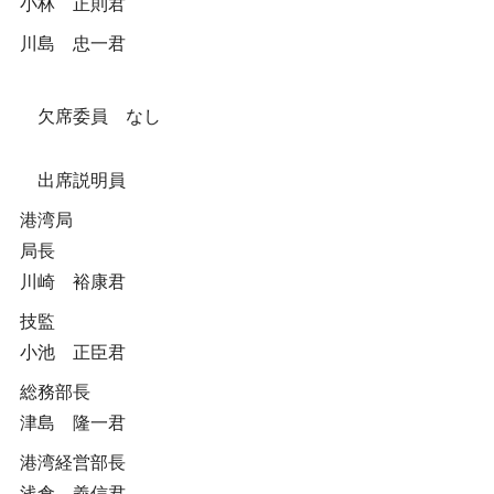
小林 正則君
川島 忠一君
欠席委員 なし
出席説明員
港湾局
局長
川崎 裕康君
技監
小池 正臣君
総務部長
津島 隆一君
港湾経営部長
浅倉 義信君