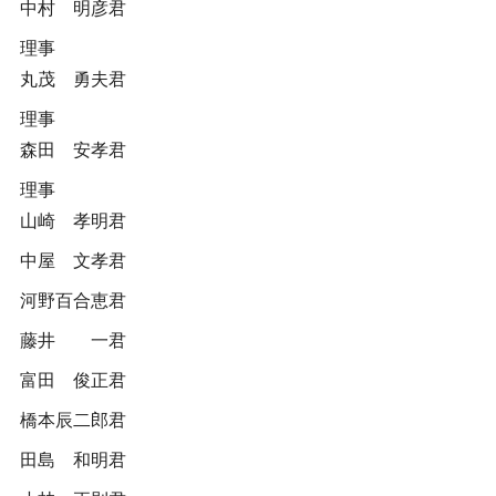
中村 明彦君
理事
丸茂 勇夫君
理事
森田 安孝君
理事
山崎 孝明君
中屋 文孝君
河野百合恵君
藤井 一君
富田 俊正君
橋本辰二郎君
田島 和明君