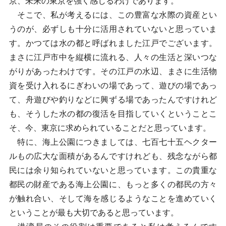
京、未来の東京を強く感じるわけであります。
そこで、私が考えるには、この豊富な水際の資産とい
うのが、必ずしも十分に活用されていないと思っていま
す。かつては水の都と呼ばれました江戸でございます。
まさに江戸市中を縦横に流れる、人々の生活と深いつな
がりがあったわけです。その江戸の水辺、まさに生活物
資を受け入れるにぎわいの場であって、遊びの場であっ
て、舟遊びや釣りなどに興ずる場であったんですけれど
も、そうした水の都の復活を目指していくということこ
そ、今、東京に求められていることだと思っています。
特に、海上公園につきましては、七百七十五ヘクター
ルもの広大な面積があるんですけれども、残念ながら都
民には余り知られていないと思っています。この貴重な
都民の財産である海上公園に、もっと多くの都民の方々
が触れ合い、そして海を感じるようなことを進めていく
ということが最も大切であると思っています。