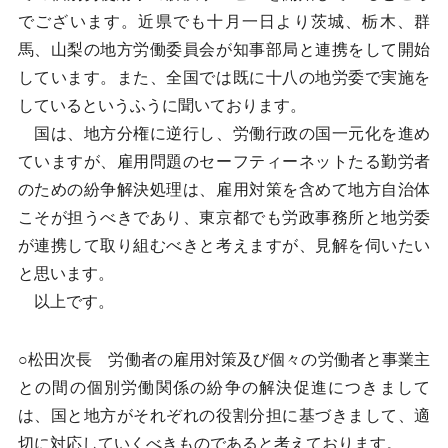
でございます。近県でも十月一日より茨城、栃木、群
馬、山梨の地方労働委員会が知事部局と連携をして開始
しています。また、全国では既に十八の地労委で実施を
しているというふうに聞いております。
国は、地方分権に逆行し、労働行政の国一元化を進め
ていますが、雇用問題のセーフティーネットたる勤労者
のための紛争解決処理は、雇用対策を含めて地方自治体
こそが担うべきであり、東京都でも労政事務所と地労委
が連携して取り組むべきと考えますが、見解を伺いたい
と思います。
以上です。
○松田次長 労働者の雇用対策及び個々の労働者と事業主
との間の個別労働関係の紛争の解決促進につきまして
は、国と地方がそれぞれの役割分担に基づきまして、適
切に対応していくべきものであると考えております。