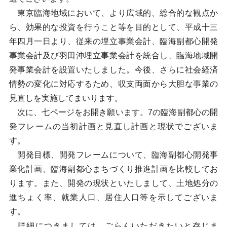
東京臨海地域において、より広域的、総合的な観点か
ら、効果的な投資を行うこと等を目的として、平成十三
年四月一日より、従来の埋立事業会計、臨海副都心開発
事業会計及び羽田沖埋立事業会計を統合し、臨海地域開
発事業会計を設置いたしました。今後、さらに社会経済
情勢の変化に対応するため、収支両面から大胆な事業の
見直しを実施してまいります。
次に、七ページをお開き願います。7の臨海副都心の開
発フレームの当初計画と見直し計画と現状でございま
す。
開発目標、開発フレームについて、臨海副都心開発事
業化計画、臨海副都心まちづくり推進計画を比較してお
ります。また、開発の現状といたしまして、土地処分の
進ちょく率、就業人口、居住人口等を示してございま
す。
詳細につきましては、ごらんいただきたいと存じま