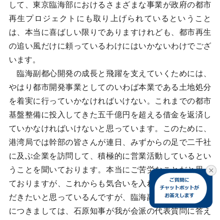
して、東京臨海部におけるさまざまな事業が政府の都市
再生プロジェクトにも取り上げられているということ
は、本当に喜ばしい限りでありますけれども、都市再生
の追い風だけに頼っているわけにはいかないわけでござ
います。
臨海副都心開発の成長と飛躍を支えていくためには、
やはり都市開発事業としてのいわば本業である土地処分
を着実に行っていかなければいけない。これまでの都市
基盤整備に投入してきた五千億円を超える借金を返済し
ていかなければいけないと思っています。このために、
港湾局では幹部の皆さんが連日、みずからの足で二千社
に及ぶ企業を訪問して、積極的に営業活動しているとい
うことを聞いております。本当にご苦労なことだと思っ
ておりますが、これからも気合いを入れて頑張っていた
だきたいと思っているんですが、臨海副都心の土地処分
につきましては、石原知事が我が会派の代表質問に答え