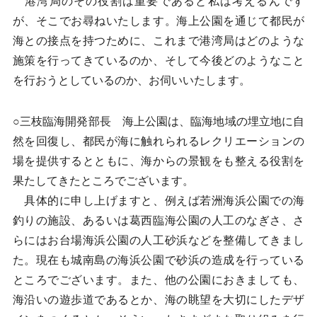
港湾局のその役割は重要であると私は考えるんです
が、そこでお尋ねいたします。海上公園を通じて都民が
海との接点を持つために、これまで港湾局はどのような
施策を行ってきているのか、そして今後どのようなこと
を行おうとしているのか、お伺いいたします。
○三枝臨海開発部長 海上公園は、臨海地域の埋立地に自
然を回復し、都民が海に触れられるレクリエーションの
場を提供するとともに、海からの景観をも整える役割を
果たしてきたところでございます。
具体的に申し上げますと、例えば若洲海浜公園での海
釣りの施設、あるいは葛西臨海公園の人工のなぎさ、さ
らにはお台場海浜公園の人工砂浜などを整備してきまし
た。現在も城南島の海浜公園で砂浜の造成を行っている
ところでございます。また、他の公園におきましても、
海沿いの遊歩道であるとか、海の眺望を大切にしたデザ