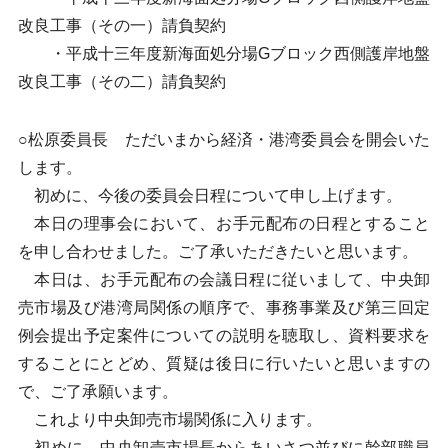
改良工事（その一）請負契約
・平成十三年度新海面処分場Gブロック西側護岸地盤
改良工事（その二）請負契約
○松原委員長 ただいまから経済・港湾委員会を開会いた
します。
初めに、今後の委員会日程について申し上げます。
本日の理事会において、お手元配布の日程とすること
を申し合わせました。ご了承いただきたいと思います。
本日は、お手元配布の会議日程に従いまして、中央卸
売市場及び港湾局関係の順序で、事務事業及び第三回定
例会提出予定案件についての説明を聴取し、資料要求を
することにとどめ、質疑は後日に行いたいと思いますの
で、ご了承願います。
これより中央卸売市場関係に入ります。
初めに、中央卸売市場長からあいさつ並びに幹部職員