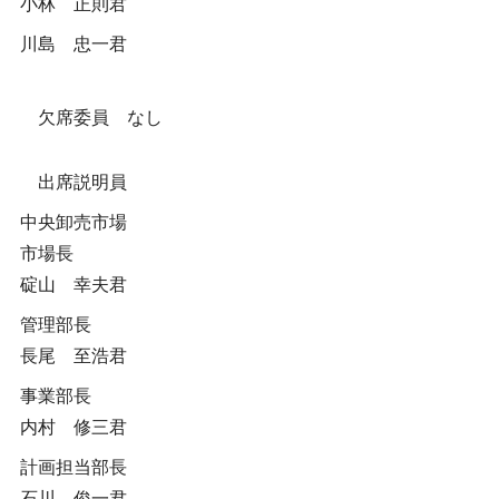
小林 正則君
川島 忠一君
欠席委員 なし
出席説明員
中央卸売市場
市場長
碇山 幸夫君
管理部長
長尾 至浩君
事業部長
内村 修三君
計画担当部長
石川 俊一君