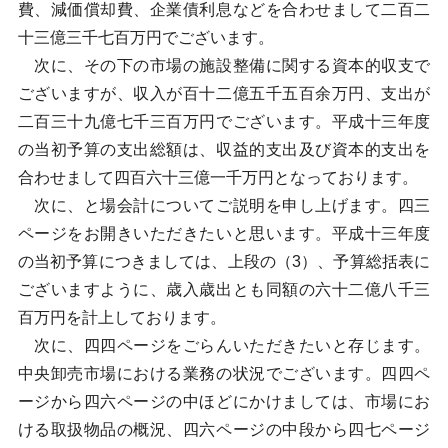
費、減価償却費、企業債利息などを合わせまして二百二
十三億三千七百万円でございます。
次に、その下の市場の施設整備に関する資本的収支で
ございますが、収入が百十二億五千五百余万円、支出が
二百三十九億七千三百万円でございます。平成十三年度
の当初予算の支出総額は、収益的支出及び資本的支出を
合わせまして四百六十三億一千万円となっております。
次に、と場会計についてご説明を申し上げます。四三
ページをお開きいただきたいと思います。平成十三年度
の当初予算につきましては、上段の（3）、予算総括表に
ございますように、歳入歳出とも同額の六十二億八千三
百万円を計上しております。
次に、四四ページをごらんいただきたいと存じます。
中央卸売市場における業務の状況でございます。四四ペ
ージから四六ページの中ほどにかけましては、市場にお
ける取扱物品の概況、四六ページの中段から四七ページ