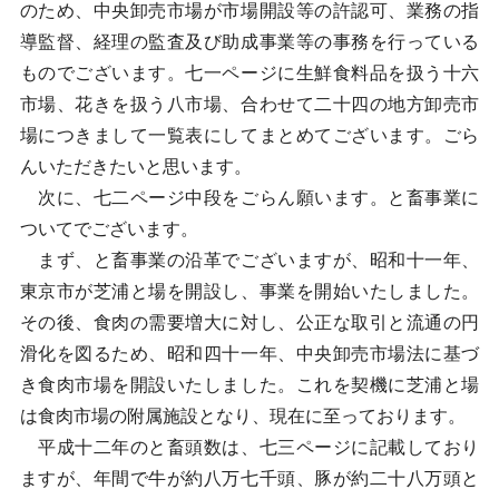
のため、中央卸売市場が市場開設等の許認可、業務の指
導監督、経理の監査及び助成事業等の事務を行っている
ものでございます。七一ページに生鮮食料品を扱う十六
市場、花きを扱う八市場、合わせて二十四の地方卸売市
場につきまして一覧表にしてまとめてございます。ごら
んいただきたいと思います。
次に、七二ページ中段をごらん願います。と畜事業に
ついてでございます。
まず、と畜事業の沿革でございますが、昭和十一年、
東京市が芝浦と場を開設し、事業を開始いたしました。
その後、食肉の需要増大に対し、公正な取引と流通の円
滑化を図るため、昭和四十一年、中央卸売市場法に基づ
き食肉市場を開設いたしました。これを契機に芝浦と場
は食肉市場の附属施設となり、現在に至っております。
平成十二年のと畜頭数は、七三ページに記載しており
ますが、年間で牛が約八万七千頭、豚が約二十八万頭と