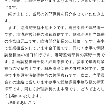
ぞご指導、ご鞭撻を賜りますようよろしくお願い申し上
げます。
続きまして、当局の幹部職員を紹介させていただきま
す。
まず、港湾局技監小池正臣です。総務部長の津島隆一
です。港湾経営部長の浅倉義信です。物流企画担当部長
の小宮山元二です。臨海開発部長の三枝修一です。参事
で営業担当をしています金子優です。同じく参事で開発
調整担当の樋口和行です。港湾整備部長の高野一男で
す。計画調整担当部長の細川泰廣です。参事で環境対策
担当の安藤哲士です。離島港湾部長の野村孝雄です。参
事で小笠原空港整備担当の片岡貞行です。次に、当委員
会との連絡に当たります参事で総務課長事務取扱の新田
洋平です。同じく計理課長の山本隆です。どうぞよろし
くお願いいたします。
〔理事者あいさつ〕