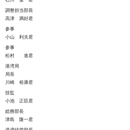
調整担当部長
高津 満好君
参事
小山 利夫君
参事
松村 進君
港湾局
局長
川崎 裕康君
技監
小池 正臣君
総務部長
津島 隆一君
港湾経営部長