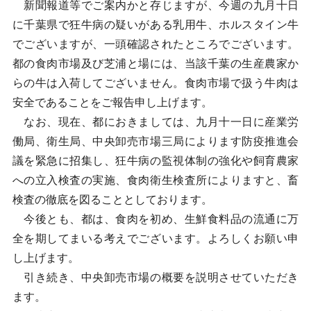
新聞報道等でご案内かと存じますが、今週の九月十日
に千葉県で狂牛病の疑いがある乳用牛、ホルスタイン牛
でございますが、一頭確認されたところでございます。
都の食肉市場及び芝浦と場には、当該千葉の生産農家か
らの牛は入荷してございません。食肉市場で扱う牛肉は
安全であることをご報告申し上げます。
なお、現在、都におきましては、九月十一日に産業労
働局、衛生局、中央卸売市場三局によります防疫推進会
議を緊急に招集し、狂牛病の監視体制の強化や飼育農家
への立入検査の実施、食肉衛生検査所によりますと、畜
検査の徹底を図ることとしております。
今後とも、都は、食肉を初め、生鮮食料品の流通に万
全を期してまいる考えでございます。よろしくお願い申
し上げます。
引き続き、中央卸売市場の概要を説明させていただき
ます。