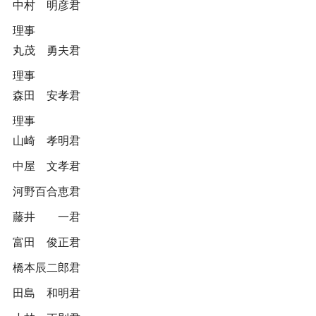
中村 明彦君
理事
丸茂 勇夫君
理事
森田 安孝君
理事
山崎 孝明君
中屋 文孝君
河野百合恵君
藤井 一君
富田 俊正君
橋本辰二郎君
田島 和明君