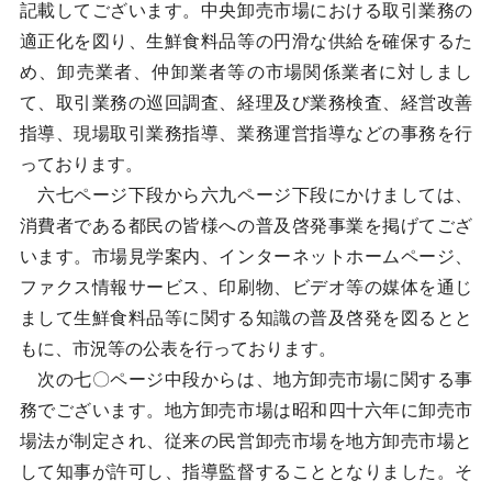
記載してございます。中央卸売市場における取引業務の
適正化を図り、生鮮食料品等の円滑な供給を確保するた
め、卸売業者、仲卸業者等の市場関係業者に対しまし
て、取引業務の巡回調査、経理及び業務検査、経営改善
指導、現場取引業務指導、業務運営指導などの事務を行
っております。
六七ページ下段から六九ページ下段にかけましては、
消費者である都民の皆様への普及啓発事業を掲げてござ
います。市場見学案内、インターネットホームページ、
ファクス情報サービス、印刷物、ビデオ等の媒体を通じ
まして生鮮食料品等に関する知識の普及啓発を図るとと
もに、市況等の公表を行っております。
次の七〇ページ中段からは、地方卸売市場に関する事
務でございます。地方卸売市場は昭和四十六年に卸売市
場法が制定され、従来の民営卸売市場を地方卸売市場と
して知事が許可し、指導監督することとなりました。そ