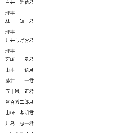
白井 常信君
理事
林 知二君
理事
川井しげお君
理事
宮崎 章君
山本 信君
藤井 一君
五十嵐 正君
河合秀二郎君
山崎 孝明君
川島 忠一君