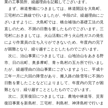
業の工事箇所、繰越理由を記載してございます。
まず、林道整備につきましては、林道開設を大島町、
三宅村の二路線で行いましたが、中段の2、繰越理由にご
ざいますように、大島町では、橋台補強の基礎工法の見
直しのため、不測の日数を要したものでございます。三
宅村におきましては、火山活動に伴う火山性ガスの発生
により作業員の立ち入りができないため、年度内の完了
が困難となり、繰り越すこととしたものでございます。
次に、治山事業につきましては、山地治山をあきる野
市、日の出町、奥多摩町、青ヶ島村の五カ所で行いまし
たが、繰越理由の治山事業にございますように、平成十
三年一月に六回の降雪があり、搬入路の除雪等に不測の
日数を要したことなどによりまして、年度内の完了が困
難となり、繰り越すこととしたものでございます。
次に、災害復旧につきましては、農地や林道等、災害
復旧事業を新島村、三宅村、利島村、神津島村で行いま