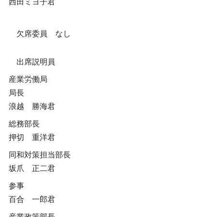
西田ミヨ子君
欠席委員 なし
出席説明員
産業労働局
局長
浪越 勝海君
総務部長
押切 重洋君
同和対策担当部長
坂爪 正二君
参事
百合 一郎君
産業政策部長