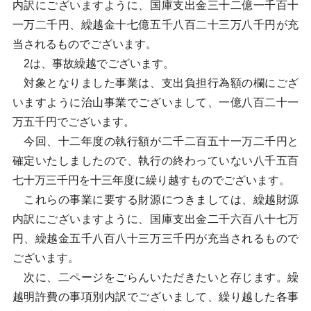
内訳にございますように、国庫支出金三十二億一千百十
一万二千円、繰越金十七億五千八百二十三万八千円が充
当されるものでございます。
2は、事故繰越でございます。
対象となりました事業は、支出負担行為額の欄にござ
いますように治山事業でございまして、一億八百二十一
万五千円でございます。
今回、十二年度の執行額が二千二百五十一万二千円と
確定いたしましたので、執行の終わっていない八千五百
七十万三千円を十三年度に繰り越すものでございます。
これらの事業に要する財源につきましては、繰越財源
内訳にございますように、国庫支出金二千六百八十七万
円、繰越金五千八百八十三万三千円が充当されるもので
ございます。
次に、二ページをごらんいただきたいと存じます。繰
越明許費の事項別内訳でございまして、繰り越した各事