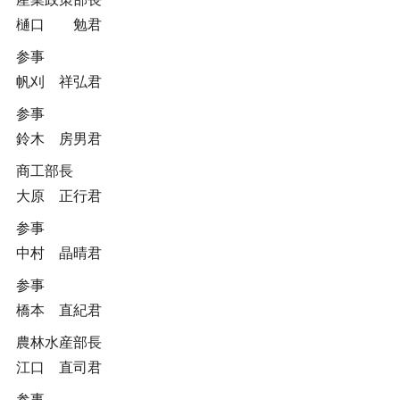
樋口 勉君
参事
帆刈 祥弘君
参事
鈴木 房男君
商工部長
大原 正行君
参事
中村 晶晴君
参事
橋本 直紀君
農林水産部長
江口 直司君
参事