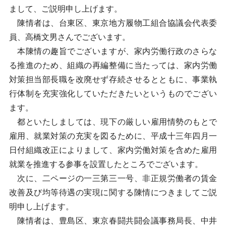
まして、ご説明申し上げます。
陳情者は、台東区、東京地方履物工組合協議会代表委
員、高橋文男さんでございます。
本陳情の趣旨でございますが、家内労働行政のさらな
る推進のため、組織の再編整備に当たっては、家内労働
対策担当部長職を改廃せず存続させるとともに、事業執
行体制を充実強化していただきたいというものでござい
ます。
都といたしましては、現下の厳しい雇用情勢のもとで
雇用、就業対策の充実を図るために、平成十三年四月一
日付組織改正によりまして、家内労働対策を含めた雇用
就業を推進する参事を設置したところでございます。
次に、二ページの一三第三一号、非正規労働者の賃金
改善及び均等待遇の実現に関する陳情につきましてご説
明申し上げます。
陳情者は、豊島区、東京春闘共闘会議事務局長、中井