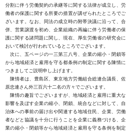
分割に伴う労働契約の承継等に関する法律が成立し、労
働者の保護に関する所要の措置が講ぜられたところでご
ざいます。なお、同法の成立時の附帯決議に沿って、合
併、営業譲渡を初め、企業組織の再編に伴う労働者の保
護に関する諸問題に関し、現在、厚生労働省の研究会に
おいて検討が行われているところでございます。
次に、五ページの一三第三八号、企業の縮小・閉鎖等
から地域経済と雇用を守る都条例の制定に関する陳情に
つきましてご説明申し上げます。
陳情者は、豊島区、東京地方労働組合総連合議長、佐
原忠連さん外三百六十二名の方々でございます。
陳情の趣旨でございますが、地域経済と雇用に重大な
影響を及ぼす企業の縮小、閉鎖、統合などに対して、自
治体への事前の届け出や関連する地域住民、企業、労働
者などと協議を十分に行うことを企業に義務づける、企
業の縮小・閉鎖等から地域経済と雇用を守る条例を制定