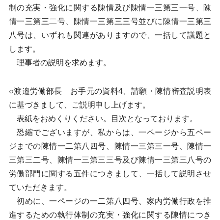
制の充実・強化に関する陳情及び陳情一三第三一号、陳
情一三第三二号、陳情一三第三三号並びに陳情一三第三
八号は、いずれも関連がありますので、一括して議題と
します。
理事者の説明を求めます。
○渡邉労働部長 お手元の資料4、請願・陳情審査説明表
に基づきまして、ご説明申し上げます。
表紙をおめくりください。目次となっております。
恐縮でございますが、私からは、一ページから五ペー
ジまでの陳情一二第八四号、陳情一三第三一号、陳情一
三第三二号、陳情一三第三三号及び陳情一三第三八号の
労働部門に関する五件につきまして、一括して説明させ
ていただきます。
初めに、一ページの一二第八四号、家内労働行政を推
進するための執行体制の充実・強化に関する陳情につき