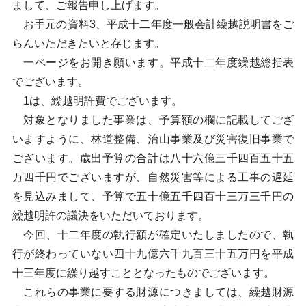
まして、ご報告申し上げます。
お手元の資料3、平成十二年度一般会計繰越説明書をご
らんいただきたいと存じます。
一ページをお開き願います。平成十二年度繰越総括表
でございます。
1は、繰越明許費でございます。
対象となりました事業は、予算額の欄に記載してござ
いますように、林道整備、治山事業及び災害復旧事業で
ございます。歳出予算の合計は八十六億三千四百五十五
万四千円でございますが、自然災害等による工事の遅延
を見込みまして、予算で五十億五千四百十三万三千円の
繰越明許の議決をいただいております。
今回、十二年度の執行額が確定いたしましたので、執
行が終わっていない四十九億六千九百三十五万円を平成
十三年度に繰り越すこととなったものでございます。
これらの事業に要する財源につきましては、繰越財源