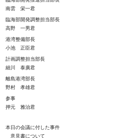
南雲 栄一君
臨海部開発調整担当部長
高野 一男君
港湾整備部長
小池 正臣君
計画調整担当部長
細川 泰廣君
離島港湾部長
野村 孝雄君
参事
押元 雅治君
本日の会議に付した事件
意見書について