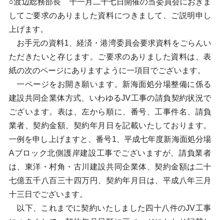
○渡辺総務部長 十一月二十七日開催の当委員会におきま
してご要求のありました資料につきまして、ご説明申し
上げます。
お手元の資料1、経済・港湾委員会要求資料をごらんい
ただきたいと存じます。ご要求のありました資料は、表
紙の次のページにありますように一項目でございます。
一ページをお開き願います。新海面処分場整備に係る
建設共同企業体方式、いわゆるJV工事の請負契約状況で
ございます。表は、左から順に、番号、工事件名、請負
業者、契約金額、契約年月日を記載いたしております。
一例を申し上げますと、番号1、平成七年度新海面処分場
Aブロック北側護岸建設工事でございますが、請負業者
は、東洋・村角・古川建設共同企業体、契約金額は二十
七億五千八百三十四万円、契約年月日は、平成八年三月
十三日でございます。
以下、これまでに契約いたしました四十八件のJV工事