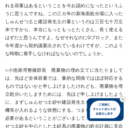
れる容量はあるということを今お認めになったというふ
うに思うんですね。この三カ年の新海面処分場に入った
しゅんせつ土と建設発生土の量というのは三百七十万立
米ですから、本当にもっともっとたくさん、長く使える
はずだと思うんですよ。なぜそれなのにGブロック、また
今年度から契約議案出されているわけですが、このよう
な時期に着手しなければならないのでしょうか。
○小池港湾整備部長 廃棄物の埋め立てに当たりまして
は、先ほど全体容量では、量的な関係ではほぼ対応する
ものではないかと申し上げましたけれども、廃棄物を埋
立処分いたしますためには、先ほど申し上げましたよう
に、まずしゅんせつ土砂や建設発生土を用いまして、重
機等が入れるような状態にする。つまり陸域化しておく
必要があるということがございまして、そういうしゅん
せつ土砂を中心とした土砂系の廃棄物の処分計画に見合