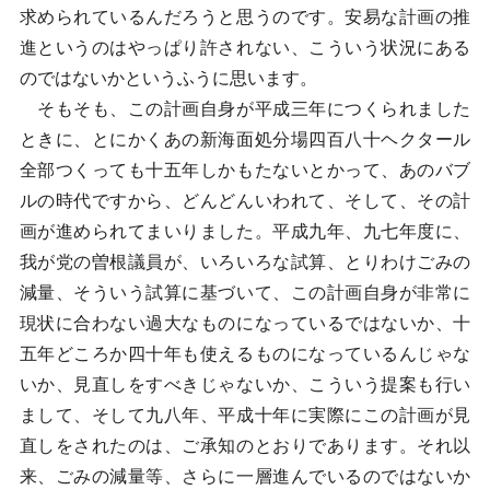
求められているんだろうと思うのです。安易な計画の推
進というのはやっぱり許されない、こういう状況にある
のではないかというふうに思います。
そもそも、この計画自身が平成三年につくられました
ときに、とにかくあの新海面処分場四百八十ヘクタール
全部つくっても十五年しかもたないとかって、あのバブ
ルの時代ですから、どんどんいわれて、そして、その計
画が進められてまいりました。平成九年、九七年度に、
我が党の曽根議員が、いろいろな試算、とりわけごみの
減量、そういう試算に基づいて、この計画自身が非常に
現状に合わない過大なものになっているではないか、十
五年どころか四十年も使えるものになっているんじゃな
いか、見直しをすべきじゃないか、こういう提案も行い
まして、そして九八年、平成十年に実際にこの計画が見
直しをされたのは、ご承知のとおりであります。それ以
来、ごみの減量等、さらに一層進んでいるのではないか