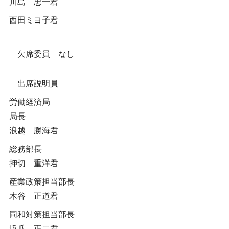
川島 忠一君
西田ミヨ子君
欠席委員 なし
出席説明員
労働経済局
局長
浪越 勝海君
総務部長
押切 重洋君
産業政策担当部長
木谷 正道君
同和対策担当部長
坂爪 正二君