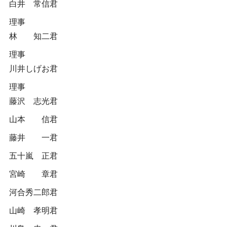
白井 常信君
理事
林 知二君
理事
川井しげお君
理事
藤沢 志光君
山本 信君
藤井 一君
五十嵐 正君
宮崎 章君
河合秀二郎君
山崎 孝明君