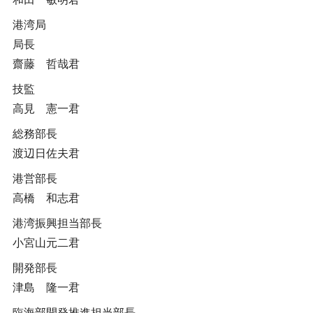
港湾局
局長
齋藤 哲哉君
技監
高見 憲一君
総務部長
渡辺日佐夫君
港営部長
高橋 和志君
港湾振興担当部長
小宮山元二君
開発部長
津島 隆一君
臨海部開発推進担当部長