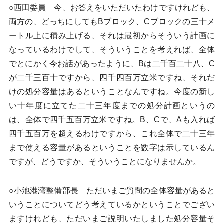
○西田委員 今、お答えをいただいたわけですけれども、
両方の、どっちにしてもBブロック、Cブロックの三十メ
ートル上に積み上げる、それは最初からそういう計画に
なっているわけでして、そういうことを考えれば、全体
でとにかく今お話があったように、Bは二千百二十八、C
が二千三百十ですから、四千四百万立米ですね、それだ
けの処分容量はあるということなんですね。今度の新し
い十年度に立てた二十三年度までの処分計画というの
は、全体で四千五百万立米ですね。B、Cで、Aも入れば
四千五百万を超えるわけですから、これ全体で二十三年
まで使える容量があるということを数字は示しているん
ですが、どうですか、そういうことになりませんか。
○小池港湾整備部長 ただいまご質問の全体容量があると
いうことについてどう考えているかということでござい
ますけれども、ただいまご説明いたしました処分容量そ