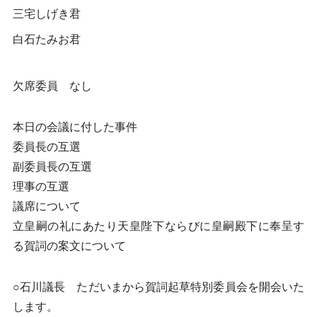
三宅しげき君
白石たみお君
欠席委員 なし
本日の会議に付した事件
委員長の互選
副委員長の互選
理事の互選
議席について
立皇嗣の礼にあたり天皇陛下ならびに皇嗣殿下に奉呈す
る賀詞の案文について
○石川議長 ただいまから賀詞起草特別委員会を開会いた
します。