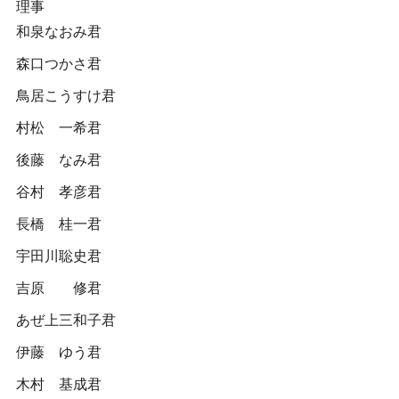
理事
和泉なおみ君
森口つかさ君
鳥居こうすけ君
村松 一希君
後藤 なみ君
谷村 孝彦君
長橋 桂一君
宇田川聡史君
吉原 修君
あぜ上三和子君
伊藤 ゆう君
木村 基成君