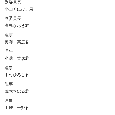
副委員長
小山くにひこ君
副委員長
高島なおき君
理事
奥澤 高広君
理事
小磯 善彦君
理事
中村ひろし君
理事
荒木ちはる君
理事
山崎 一輝君