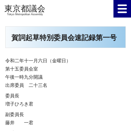
Tokyo Metropolitan Assembly
賀詞起草特別委員会速記録第一号
令和二年十一月六日（金曜日）
第十五委員会室
午後一時九分開議
出席委員 二十三名
委員長
増子ひろき君
副委員長
藤井 一君