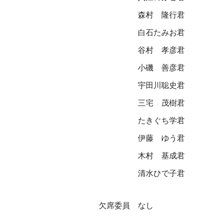
森村 隆行君
白石たみお君
谷村 孝彦君
小磯 善彦君
宇田川聡史君
三宅 茂樹君
たきぐち学君
伊藤 ゆう君
木村 基成君
清水ひで子君
欠席委員 なし