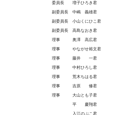
委員長
増子ひろき君
副委員長
中嶋 義雄君
副委員長
小山くにひこ君
副委員長
高島なおき君
理事
奥澤 高広君
理事
やながせ裕文君
理事
藤井 一君
理事
中村ひろし君
理事
荒木ちはる君
理事
吉原 修君
理事
大山とも子君
平 慶翔君
入江のぶこ君