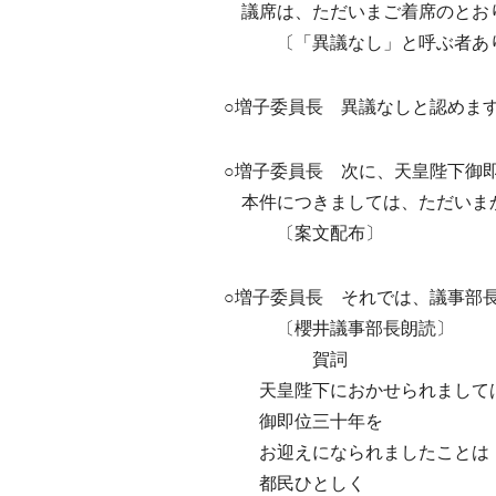
議席は、ただいまご着席のとお
〔「異議なし」と呼ぶ者あ
○増子委員長 異議なしと認めま
○増子委員長 次に、天皇陛下御
本件につきましては、ただいま
〔案文配布〕
○増子委員長 それでは、議事部
〔櫻井議事部長朗読〕
賀詞
天皇陛下におかせられまして
御即位三十年を
お迎えになられましたことは
都民ひとしく