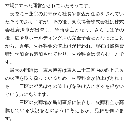
立場に立った運営がされていたそうです。
実際に日蓮宗のお寺から社長や監査が任命をされてい
たそうでありますが、その後、東京博善株式会社は株式
会社廣済堂が出資し、筆頭株主となり、さらにはその
後、広済堂ホールディングスの完全子会社となったこと
から、近年、火葬料金の値上げが行われ、現在は燃料費
特別付加金も追加されており、火葬料金は膨らむ一方で
す。
最大の問題は、東京博善は東京二十三区内の約七〇％
の火葬を取り扱っているため、火葬料金が値上げされて
も二十三区の都民はその値上げを受け入れざるを得ない
という点にあります。
二十三区の火葬場が民間事業に依存し、火葬料金が高
騰している状況をどのように考えるか、見解を伺いま
す。