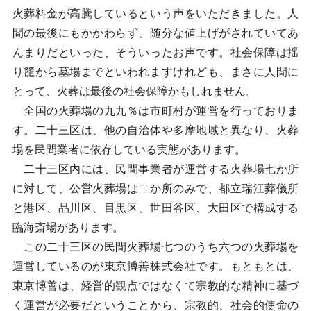
火葬料金が高騰しているという声をいただきました。人
間の最後にもかかわらず、随分な値上げがされていてあ
んまりだといった、そういったお声です。社会保障は揺
り籠から墓場までといわれますけれども、まさに人間に
とって、火葬は最後の社会保障かもしれません。
全国の火葬場の九九％は市町村が運営を行っておりま
す。二十三区は、他の自治体や多摩地域と異なり、火葬
場を民間業者に依存している実態があります。
二十三区内には、民間事業者が運営する火葬場七か所
に対して、公営火葬場は二か所のみで、都立瑞江葬儀所
と港区、品川区、目黒区、世田谷区、大田区で構成する
臨海斎場があります。
この二十三区の民間火葬場七つのうち六つの火葬場を
運営しているのが東京博善株式会社です。もともとは、
東京博善は、経営的観点ではなくて宗教的な精神に基づ
く運営が必要だということから、宗教的、社会的使命の