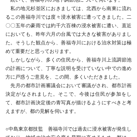
私の地元杉並区におきましては、北西から南東に流れ
るこの善福寺川では度々浸水被害に遭ってきました。二
〇〇五年の豪雨では約千六百棟の浸水被害に遭い、直近
においても、昨年六月の台風では大きな被害がありまし
た。そうした観点から、善福寺川における治水対策は極
めて重要だと思っております。
しかしながら、多くの住民から、善福寺川上流調節池
の計画について、丁寧な説明を受けていない中での進め
方に戸惑うご意見を、この間、多くいただきました。
先月の都市計画審議会において審議がされ、都市計画
決定がなされました。そこで、今後は住民が参加をし
て、都市計画決定後の青写真が描けるようにすべきと考
えますが、都の見解を伺います。
○中島東京都技監 善福寺川では過去に浸水被害が発生し