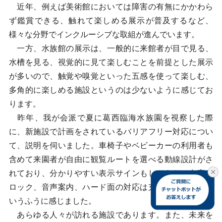
近年、例えば美術館においては障害の有無にかかわら
ず鑑賞できる、触れて楽しめる展示が普及するなど、
様々な分野でインクルーシブな取組が進んでいます。
一方、水族館の展示は、一般的に来館者が目で見る、
水槽を見る、視覚的に見て楽しむことを前提とした展示
が多いので、触覚や嗅覚といった五感を使って楽しむ、
多角的に楽しめる施設というのは少ないように感じてお
ります。
昨年、我が会派で夏に葛西臨海水族園を視察した際
に、新施設で計画をされているバリアフリー対応につい
て、説明を伺いました。車椅子やベビーカーの利用者も
含めて来園者が自由に観覧ルートを選べる動線設計がさ
れており、分かりやすい表示サインもしてあり、点字ブ
ロック、音声案内、ハード面の対応は充実をしていると
いうふうに感じました。
あらゆる人々が訪れる施設であります。また、未来を