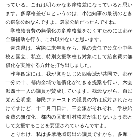
っている。これは明らかな多摩格差になっていると思い
ます。多摩格差ゼロというのは、小池知事の最初のとき
の選挙公約なんですよ。選挙公約だったんですね。
学校給食費の無償化の多摩格差をなくすためには都が
全額補助を行う、これ以外ないと思います。
青森県は、実際に来年度から、県の責任で公立小中学
校と国立、私立、特別支援学校も対象にして給食費の無
償化を実施する方針を打ち出しました。
昨年四定には、我が党をはじめ四会派が共同で、都が
十分の十、都内全域で無償化ができる提案を行い、六会
派四十一人の議員が賛成しています。残念ながら、自民
党と公明党、都民ファーストの議員の方は反対されたわ
けですけど、十二月四日に、三会派がそれぞれ、学校給
食費の無償化、都内の区市町村格差が生じないよう都と
して支援することを要望されているんですよ。
とりわけ、私は多摩地域選出の議員ですから、多摩・