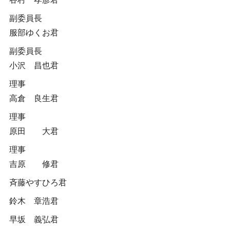
副委員長
服部ゆくお君
副委員長
小沢 昌也君
理事
高倉 良生君
理事
原田 大君
理事
吉原 修君
斉藤やすひろ君
鈴木 章浩君
早坂 義弘君