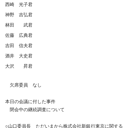
西崎 光子君
神野 吉弘君
林田 武君
佐藤 広典君
吉田 信夫君
酒井 大史君
大沢 昇君
欠席委員 なし
本日の会議に付した事件
閉会中の継続調査について
○山口委員長 ただいまから株式会社新銀行東京に関する