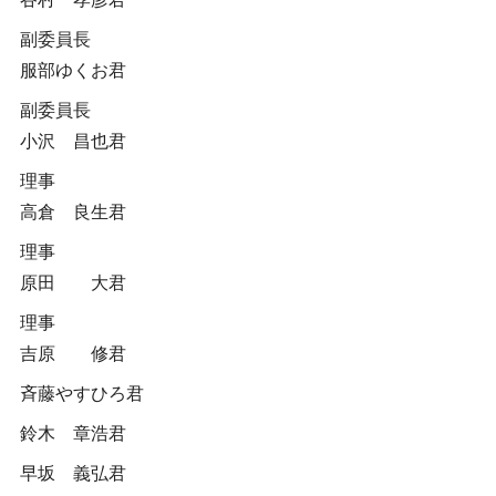
副委員長
服部ゆくお君
副委員長
小沢 昌也君
理事
高倉 良生君
理事
原田 大君
理事
吉原 修君
斉藤やすひろ君
鈴木 章浩君
早坂 義弘君