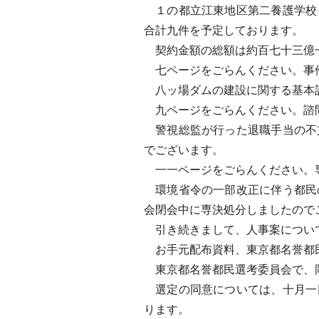
１の都立江東地区第二養護学校
合計九件を予定しております。
契約金額の総額は約百七十三億
七ページをごらんください。事
八ッ場ダムの建設に関する基本計
九ページをごらんください。諮
警視総監が行った退職手当の不
でございます。
一一ページをごらんください。
環境省令の一部改正に伴う都民
会閉会中に専決処分しましたので
引き続きまして、人事案につい
お手元配布資料、東京都名誉都
東京都名誉都民選考委員会で、岡
選定の同意については、十月一
ります。