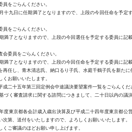
委員をごらんください。
月十九日に任期満了となりますので、上段の今回任命を予定す
委員をごらんください。
期満了となりますので、上段の今回選任を予定する委員に記載
査会委員をごらんください。
期満了となりますので、上段の今回任命を予定する委員に記載
を再任し、青木清志氏、納口るり子氏、水庭千鶴子氏を新たに
しくお願いいたします。
成二十五年第三回定例会中途議決要望案件一覧をごらんくだ
基づく審査請求に関する諮問につきまして、二十日以内の議決
年度東京都各会計歳入歳出決算及び平成二十四年度東京都公営
い次第、送付をいたしますので、よろしくお願いいたします。
しくご審議のほどお願い申し上げます。