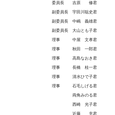
委員長
吉原 修君
副委員長
宇田川聡史君
副委員長
中嶋 義雄君
副委員長
大山とも子君
理事
中屋 文孝君
理事
秋田 一郎君
理事
高島なおき君
理事
長橋 桂一君
理事
清水ひで子君
理事
石毛しげる君
両角みのる君
西崎 光子君
近藤 充君