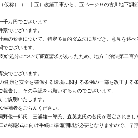
（仮称）（二十五）改築工事から、五ページ９の古川地下調節
一千万円でございます。
件案でございます。
画の変更について、特定多目的ダム法に基づき、意見を述べ
問でございます。
支給処分について審査請求があったため、地方自治法第二百六
専決でございます。
の健康と安全を確保する環境に関する条例の一部を改正する条
ご報告し、その承認をお願いするものでございます。
てご説明いたします。
民候補者をごらんください。
野俊一郎氏、三浦雄一郎氏、森英恵氏の各氏が選定されまし
日の顕彰式に向け手続に準備期間が必要となりますので、早期