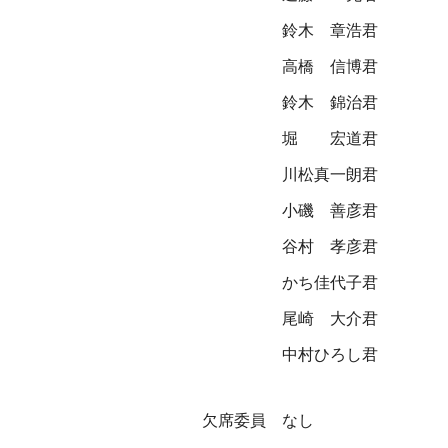
鈴木 章浩君
高橋 信博君
鈴木 錦治君
堀 宏道君
川松真一朗君
小磯 善彦君
谷村 孝彦君
かち佳代子君
尾崎 大介君
中村ひろし君
欠席委員 なし