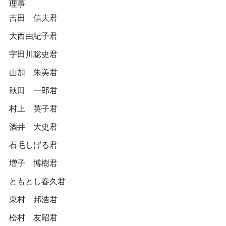
理事
吉田 信夫君
大西由紀子君
宇田川聡史君
山加 朱美君
秋田 一郎君
村上 英子君
酒井 大史君
石毛しげる君
増子 博樹君
ともとし春久君
東村 邦浩君
松村 友昭君