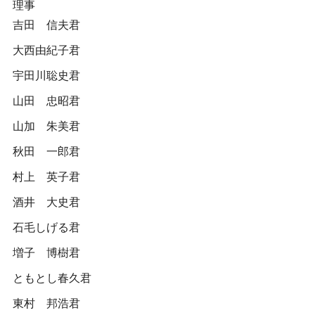
理事
吉田 信夫君
大西由紀子君
宇田川聡史君
山田 忠昭君
山加 朱美君
秋田 一郎君
村上 英子君
酒井 大史君
石毛しげる君
増子 博樹君
ともとし春久君
東村 邦浩君