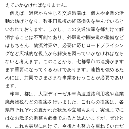
えていかなければなりません。
例えば、過密から生じる交通渋滞は、個人や企業の活
動の妨げとなり、数兆円規模の経済損失を生んでいると
いわれております。しかし、この交通渋滞を都だけで解
消することは不可能であり、外環道や圏央道の整備など
はもちろん、物流対策や、必要に応じロードプライシン
グなど広域的な視点から解決を図っていかなければなら
ないと考えます。このことから、七都県市の連携がます
ます重要になってくるわけであります。連携を強めるた
めには、共同でさまざまな事業を行うことが必要であり
ます。
昨年、都は、大型ディーゼル車高速道路利用税や産業
廃棄物税などの提案を行いました。これらの提案は、各
県市それぞれの置かれた状況や立場もあり、実現までに
はなお幾多の調整も必要であるとは思いますが、ぜひと
も、これも実現に向けて、今後とも努力を重ねていただ