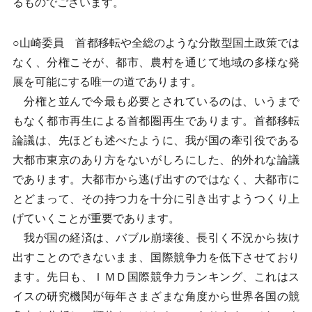
るものでございます。
○山崎委員 首都移転や全総のような分散型国土政策では
なく、分権こそが、都市、農村を通じて地域の多様な発
展を可能にする唯一の道であります。
分権と並んで今最も必要とされているのは、いうまで
もなく都市再生による首都圏再生であります。首都移転
論議は、先ほども述べたように、我が国の牽引役である
大都市東京のあり方をないがしろにした、的外れな論議
であります。大都市から逃げ出すのではなく、大都市に
とどまって、その持つ力を十分に引き出すようつくり上
げていくことが重要であります。
我が国の経済は、バブル崩壊後、長引く不況から抜け
出すことのできないまま、国際競争力を低下させており
ます。先日も、ＩＭＤ国際競争力ランキング、これはス
イスの研究機関が毎年さまざまな角度から世界各国の競