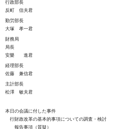
行政部長
反町 信夫君
勤労部長
大塚 孝一君
財務局
局長
安樂 進君
経理部長
佐藤 兼信君
主計部長
松澤 敏夫君
本日の会議に付した事件
行財政改革の基本的事項についての調査・検討
報告事項（質疑）