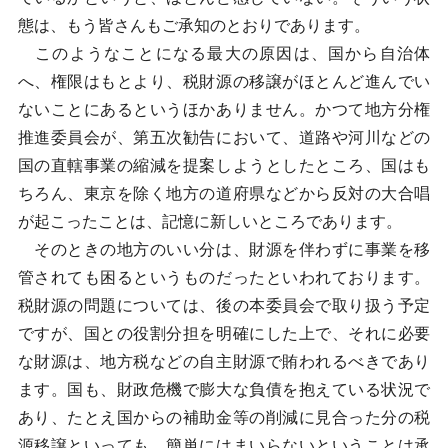
態は、もう皆さんもご承知のとおりであります。
このようなことになる最大の原因は、国から自治体
へ、権限はもとより、税財源の移譲がほとんど進んでい
ないことにあるというほかありません。かつて地方分権
推進委員会が、第五次勧告において、道路や河川などの
国の直轄事業の縮減を提案しようとしたところ、国はも
ちろん、東京を除く地方の道府県などから反対の大合唱
が起こったことは、記憶に新しいところであります。
そのときの地方のいい分は、財源を伴わずに事業を移
管されても困るというものだったといわれております。
税財源の問題については、後の本委員会で取り扱う予定
ですが、国との役割分担を明確にした上で、それに必要
な財源は、地方税などの自主財源で賄われるべきであり
ます。国も、財政危機で膨大な負債を抱えている状況で
あり、たとえ国からの補助金等の削減に見合った分の税
源移譲といっても、簡単にはまいらないということは承