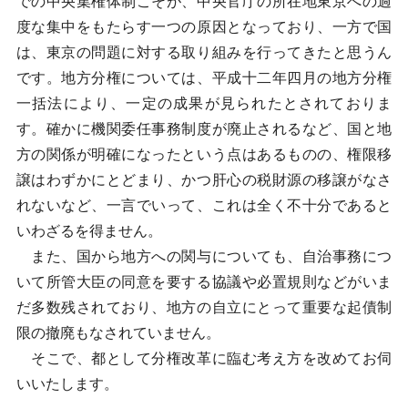
での中央集権体制こそが、中央官庁の所在地東京への過
度な集中をもたらす一つの原因となっており、一方で国
は、東京の問題に対する取り組みを行ってきたと思うん
です。地方分権については、平成十二年四月の地方分権
一括法により、一定の成果が見られたとされておりま
す。確かに機関委任事務制度が廃止されるなど、国と地
方の関係が明確になったという点はあるものの、権限移
譲はわずかにとどまり、かつ肝心の税財源の移譲がなさ
れないなど、一言でいって、これは全く不十分であると
いわざるを得ません。
また、国から地方への関与についても、自治事務につ
いて所管大臣の同意を要する協議や必置規則などがいま
だ多数残されており、地方の自立にとって重要な起債制
限の撤廃もなされていません。
そこで、都として分権改革に臨む考え方を改めてお伺
いいたします。