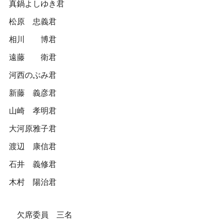
真鍋よしゆき君
松原 忠義君
相川 博君
遠藤 衛君
河西のぶみ君
新藤 義彦君
山崎 孝明君
大河原雅子君
渡辺 康信君
石井 義修君
木村 陽治君
欠席委員 三名