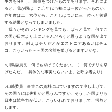
争力を分析し、順位をつけたものであります。それによ
ると、我が国は、九〇年代当初には一位だったものが、
昨年度は二十六位から、ことしはついに三十位へと後退
する結果となってしまいました。
我々がそのランキングを見ても、ぱっと見て、何でこ
の国が日本より上にいるんだろうと思うような国が出て
おります。例えばチリだとかエストニアあるいはチェ
コ、こういった－－国の名前を挙げるとまずいかな。
○川島委員長 何でも挙げてください。（「何でチリを挙
げたんだ」「具体的な事実ならいいよ」と呼ぶ者あり）
○山崎委員 事実この資料に出ていますので申し上げて、
その国々には失礼かと思うんですが、そうした国よりも
日本は競争力が低い、こういわれておりまして、愕然と
します。