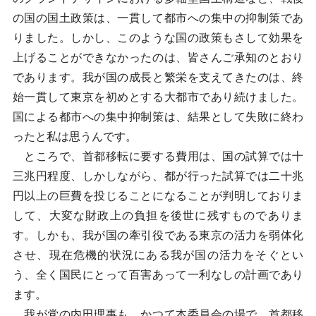
の国の国土政策は、一貫して都市への集中の抑制策であ
りました。しかし、このような国の政策もさして効果を
上げることができなかったのは、皆さんご承知のとおり
であります。我が国の成長と繁栄を支えてきたのは、終
始一貫して東京を初めとする大都市であり続けました。
国による都市への集中抑制策は、結果として失敗に終わ
ったと私は思うんです。
ところで、首都移転に要する費用は、国の試算では十
三兆円程度、しかしながら、都が行った試算では二十兆
円以上の巨費を投じることになることが判明しておりま
して、大変な財政上の負担を後世に残すものでありま
す。しかも、我が国の牽引役である東京の活力を弱体化
させ、現在危機的状況にある我が国の活力をそぐとい
う、全く国民にとって百害あって一利なしの計画であり
ます。
我が党の内田理事も、かつて本委員会の場で、首都移