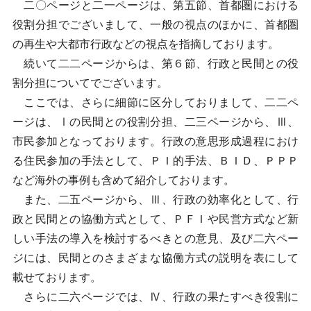
二〇ページと二一ページは、第五節、首都圏における
役割分担でございまして、一般の視点のほかに、首都圏
の再生や大都市行政などの視点を指摘しております。
続いて二二ページからは、第６節、行政と民間との役
割分担についてでございます。
ここでは、さらに細節に区分しておりまして、二二ペ
ージは、Ⅰの民間との役割分担、二三ページから、Ⅲ、
市民参加となっております。行政の意思形成過程におけ
る住民参加の手法として、ＰＩ的手法、ＢＩＤ、ＰＰＰ
など海外の事例も含めて紹介しております。
また、二五ページから、Ⅲ、行政の効率化として、行
政と民間との協働方式として、ＰＦＩや民営方式など新
しい手法の導入を検討するべきとの意見、及び二六ペー
ジには、民間とのさまざまな協働方式の説明を表にして
載せております。
さらに二六ページでは、Ⅳ、行政の果たすべき役割に