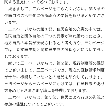
関する意見について述べております。
続きまして、二八ページをごらんください。第３章の
住民自治の活性化に係る論点の要旨を取りまとめてござ
います。
二九ページからの第１節、住民自治の充実の中では、
住民自治と団体自治の二つの要素が兼ね備わったとき、
地方自治の本旨が実現されるとの考え方や、三〇ページ
では、直接民主制と間接民主制の関係などについて説明
しております。
続いて三一ページからは、第２節、現行制度等の課題
でございまして、三三ページでは、現在の直接請求制度
が十分に機能していないとの意見を紹介しております。
三四ページから三六ページにかけては、住民投票のあり
方をめぐるさまざまな論点を整理しております。
三六ページからは、第３節、住民による行政の監視と
参加の促進についてでございます。