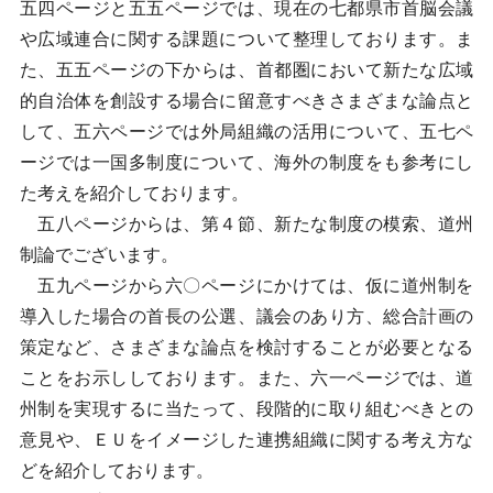
五四ページと五五ページでは、現在の七都県市首脳会議
や広域連合に関する課題について整理しております。ま
た、五五ページの下からは、首都圏において新たな広域
的自治体を創設する場合に留意すべきさまざまな論点と
して、五六ページでは外局組織の活用について、五七ペ
ージでは一国多制度について、海外の制度をも参考にし
た考えを紹介しております。
五八ページからは、第４節、新たな制度の模索、道州
制論でございます。
五九ページから六〇ページにかけては、仮に道州制を
導入した場合の首長の公選、議会のあり方、総合計画の
策定など、さまざまな論点を検討することが必要となる
ことをお示ししております。また、六一ページでは、道
州制を実現するに当たって、段階的に取り組むべきとの
意見や、ＥＵをイメージした連携組織に関する考え方な
どを紹介しております。