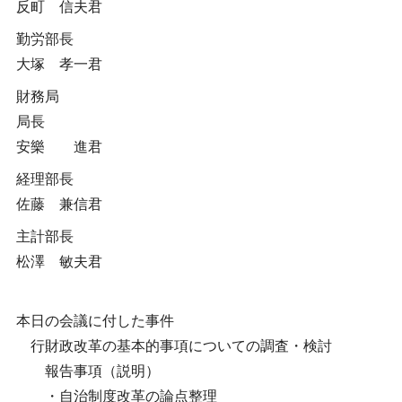
反町 信夫君
勤労部長
大塚 孝一君
財務局
局長
安樂 進君
経理部長
佐藤 兼信君
主計部長
松澤 敏夫君
本日の会議に付した事件
行財政改革の基本的事項についての調査・検討
報告事項（説明）
・自治制度改革の論点整理