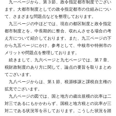
九一ページから、第３節、政令指定都市制度でござい
ます。大都市制度としての政令指定都市の仕組みについ
て、さまざまな問題点などを整理しております。
九三ページの中ほどでは、現在の都区制度と政令指定
都市制度とを、中長期的に整合、収れんさせる場合の考
え方について紹介しております。また、九三ページの下
から九五ページにかけ、参考として、中核市や特例市の
メリットや問題点を整理しております。
続きまして、九六ページと九七ページでは、第７章、
税財政制度のあり方に関して、論点の要旨を取りまとめ
てございます。
九八ページからは、第１節、税源移譲と課税自主権の
拡充でございます。
九八ページの図では、国と地方の歳出規模の比率は二
対三であるにもかかわらず、国税と地方税との比率が三
対二である状況等を示しております。こうした状況を踏