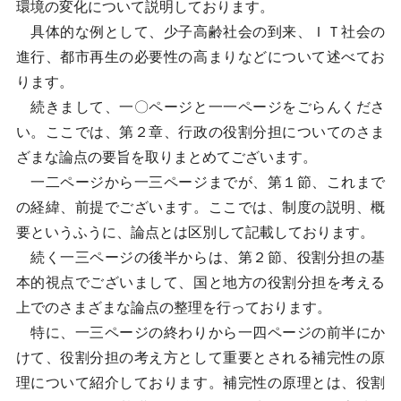
環境の変化について説明しております。
具体的な例として、少子高齢社会の到来、ＩＴ社会の
進行、都市再生の必要性の高まりなどについて述べてお
ります。
続きまして、一〇ページと一一ページをごらんくださ
い。ここでは、第２章、行政の役割分担についてのさま
ざまな論点の要旨を取りまとめてございます。
一二ページから一三ページまでが、第１節、これまで
の経緯、前提でございます。ここでは、制度の説明、概
要というふうに、論点とは区別して記載しております。
続く一三ページの後半からは、第２節、役割分担の基
本的視点でございまして、国と地方の役割分担を考える
上でのさまざまな論点の整理を行っております。
特に、一三ページの終わりから一四ページの前半にか
けて、役割分担の考え方として重要とされる補完性の原
理について紹介しております。補完性の原理とは、役割