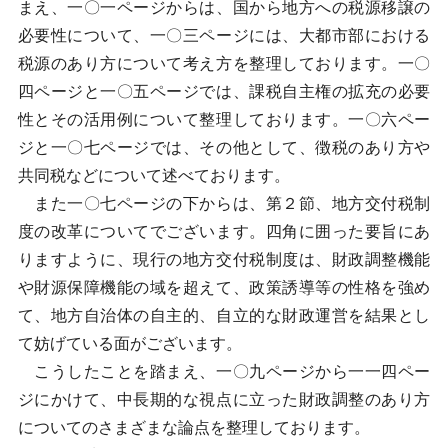
まえ、一〇一ページからは、国から地方への税源移譲の
必要性について、一〇三ページには、大都市部における
税源のあり方について考え方を整理しております。一〇
四ページと一〇五ページでは、課税自主権の拡充の必要
性とその活用例について整理しております。一〇六ペー
ジと一〇七ページでは、その他として、徴税のあり方や
共同税などについて述べております。
また一〇七ページの下からは、第２節、地方交付税制
度の改革についてでございます。四角に囲った要旨にあ
りますように、現行の地方交付税制度は、財政調整機能
や財源保障機能の域を超えて、政策誘導等の性格を強め
て、地方自治体の自主的、自立的な財政運営を結果とし
て妨げている面がございます。
こうしたことを踏まえ、一〇九ページから一一四ペー
ジにかけて、中長期的な視点に立った財政調整のあり方
についてのさまざまな論点を整理しております。