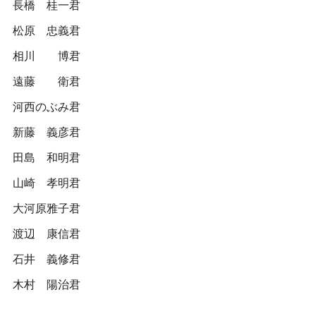
長橋 桂一君
松原 忠義君
相川 博君
遠藤 衛君
河西のぶみ君
新藤 義彦君
田島 和明君
山崎 孝明君
大河原雅子君
渡辺 康信君
石井 義修君
木村 陽治君