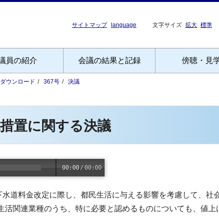
サイトマップ
language
文字サイズ
拡大
標準
議員の紹介
会議の結果と記録
傍聴・見
Fダウンロード
367号
決議
免措置に関する決議
00:00
/
00:00
下水道料金改定に際し、都民生活に与える影響を考慮して、社
生活関連業種のうち、特に必要と認めるものについても、値上