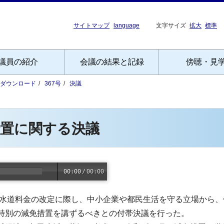
サイトマップ
language
文字サイズ
拡大
標準
議員の紹介
会議の結果と記録
傍聴・見
Fダウンロード
367号
決議
措置に関する決議
00:00
/
00:00
、水道料金の改定に際し、中小企業や都民生活を守る立場から
特別の減免措置を講ずるべきとの付帯決議を行った。