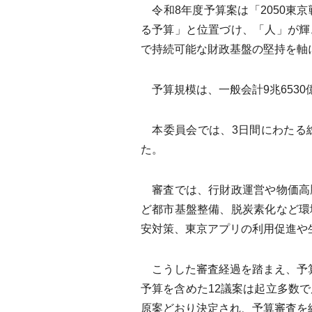
令和8年度予算案は「2050東
る予算」と位置づけ、「人」が輝
で持続可能な財政基盤の堅持を軸
予算規模は、一般会計9兆6530
本委員会では、3日間にわたる
た。
審査では、行財政運営や物価高
ど都市基盤整備、脱炭素化など環
安対策、東京アプリの利用促進や
こうした審査経過を踏まえ、予算
予算を含めた12議案は起立多数
原案どおり決定され、予算審査を