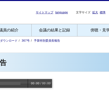
サイトマップ
language
文字サイズ
拡大
標準
議員の紹介
会議の結果と記録
傍聴・見
Fダウンロード
367号
予算特別委員長報告
告
00:00
/
00:00