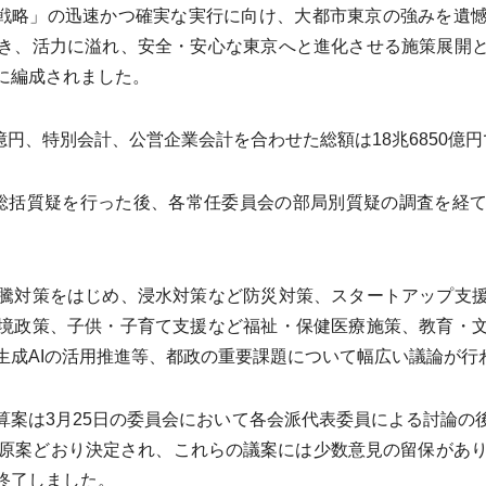
京戦略」の迅速かつ確実な実行に向け、大都市東京の強みを遺
き、活力に溢れ、安全・安心な東京へと進化させる施策展開
に編成されました。
億円、特別会計、公営企業会計を合わせた総額は18兆6850億
総括質疑を行った後、各常任委員会の部局別質疑の調査を経て
騰対策をはじめ、浸水対策など防災対策、スタートアップ支援
境政策、子供・子育て支援など福祉・保健医療施策、教育・
生成AIの活用推進等、都政の重要課題について幅広い議論が行
案は3月25日の委員会において各会派代表委員による討論の
で原案どおり決定され、これらの議案には少数意見の留保があり
終了しました。