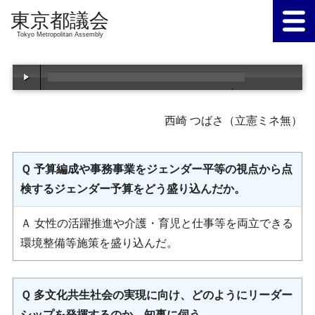
Tokyo Metropolitan Assembly
00:00
/
00:00
西崎 つばさ（立憲ミネ無）
Ｑ 予算編成や事務事業をジェンダー平等の視点から点
検するジェンダー予算をどう盛り込んだか。
Ａ 女性の活躍推進や介護・育児と仕事等を両立できる
環境整備等施策を盛り込んだ。
Ｑ 多文化共生社会の実現に向け、どのようにリーダー
シップを発揮するのか。知事に伺う。