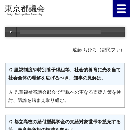
Tokyo Metropolitan Assembly
00:00
/
00:00
遠藤 ちひろ（都民ファ）
Ｑ 里親制度や特別養子縁組等、社会的養育に光を当て
社会全体の理解を広げるべき、知事の見解は。
Ａ 児童福祉審議会部会で里親への更なる支援方策を検
討、議論を踏まえ取り組む。
Ｑ 都立高校の給付型奨学金の支給対象世帯を拡充する
等、教育費負担の軽減を進めよ。