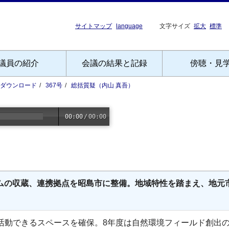
サイトマップ
language
文字サイズ
拡大
標準
議員の紹介
会議の結果と記録
傍聴・見
Fダウンロード
367号
総括質疑（内山 真吾）
00:00
/
00:00
アムの収蔵、連携拠点を昭島市に整備。地域特性を踏まえ、地元
活動できるスペースを確保。8年度は自然環境フィールド創出