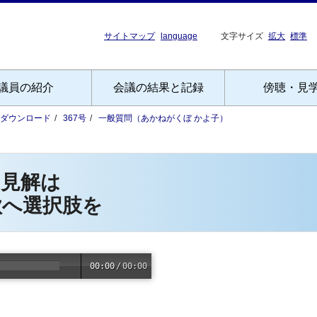
サイトマップ
language
文字サイズ
拡大
標準
議員の紹介
会議の結果と記録
傍聴・見
Fダウンロード
367号
一般質問（あかねがくぼ かよ子）
の見解は
欲へ選択肢を
00:00
/
00:00