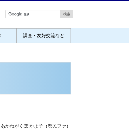
学
調査・友好交流など
あかねがくぼ かよ子（都民ファ）