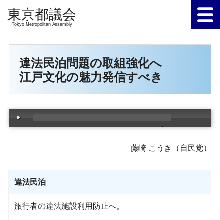
Tokyo Metropolitan Assembly
違法民泊問題の取組強化へ
江戸文化の魅力発信すべき
00:00
/
00:00
藤崎 こうき（自民党）
違法民泊
旅行者の違法施設利用防止へ。