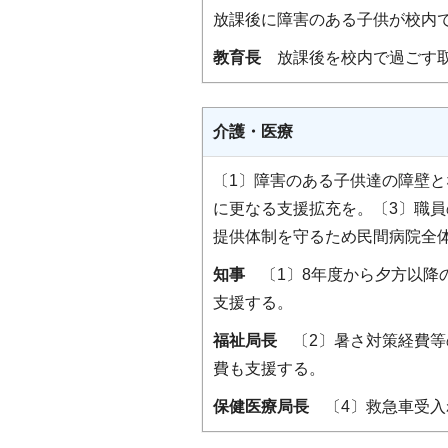
放課後に障害のある子供が校内
教育長
放課後を校内で過ごす取
介護・医療
〔1〕障害のある子供達の障壁と
に更なる支援拡充を。〔3〕職
提供体制を守るため民間病院全
知事
〔1〕8年度から夕方以降の
支援する。
福祉局長
〔2〕暑さ対策経費等
費も支援する。
保健医療局長
〔4〕救急車受入