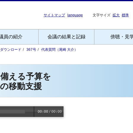
サイトマップ
language
文字サイズ
拡大
標準
議員の紹介
会議の結果と記録
傍聴・見
Fダウンロード
367号
代表質問（尾崎 大介）
へ備える予算を
者の移動支援
00:00
/
00:00