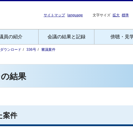
サイトマップ
language
文字サイズ
拡大
標準
議員の紹介
会議の結果と記録
傍聴・見
Fダウンロード
336号
審議案件
その結果
た案件