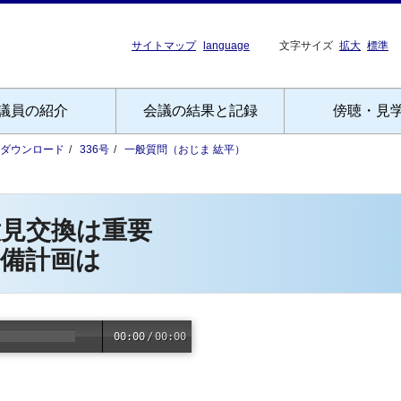
サイトマップ
language
文字サイズ
拡大
標準
議員の紹介
会議の結果と記録
傍聴・見
Fダウンロード
336号
一般質問（おじま 紘平）
意見交換は重要
整備計画は
00:00
/
00:00