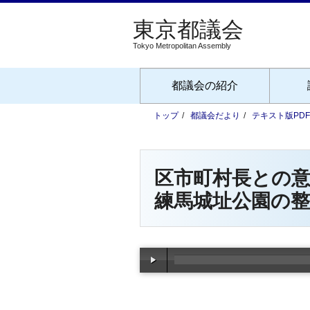
Tokyo Metropolitan Assembly
都議会の紹介
トップ
都議会だより
テキスト版PD
区市町村長との
練馬城址公園の