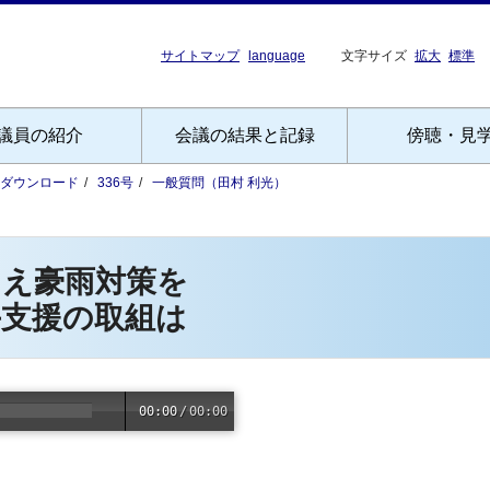
サイトマップ
language
文字サイズ
拡大
標準
議員の紹介
会議の結果と記録
傍聴・見
Fダウンロード
336号
一般質問（田村 利光）
まえ豪雨対策を
手支援の取組は
00:00
/
00:00