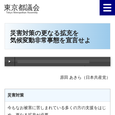
Tokyo Metropolitan Assembly
災害対策の更なる拡充を
気候変動非常事態を宣言せよ
00:00
/
00:00
原田 あきら（日本共産党）
災害対策
今もなお被害に苦しまれている多くの方の支援をはじ
め、更なる拡充が必要。