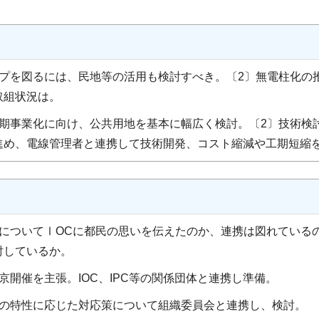
ップを図るには、民地等の活用も検討すべき。〔2〕無電柱化の
取組状況は。
期事業化に向け、公共用地を基本に幅広く検討。〔2〕技術検
進め、電線管理者と連携して技術開発、コスト縮減や工期短縮
についてⅠОCに都民の思いを伝えたのか、連携は図れている
討しているか。
開催を主張。IOC、IPC等の関係団体と連携し準備。
の特性に応じた対応策について組織委員会と連携し、検討。