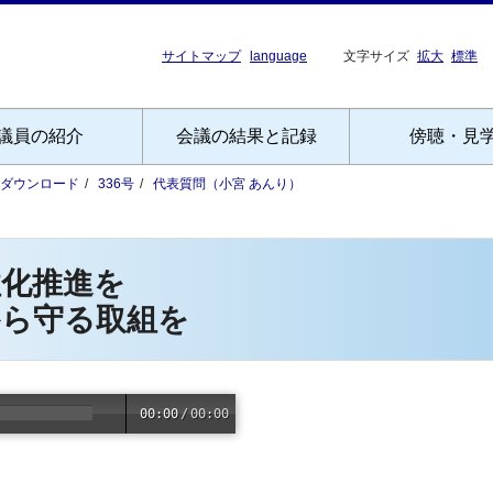
サイトマップ
language
文字サイズ
拡大
標準
議員の紹介
会議の結果と記録
傍聴・見
Fダウンロード
336号
代表質問（小宮 あんり）
柱化推進を
から守る取組を
00:00
/
00:00