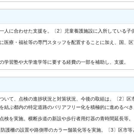
人一人に合わせた支援を。〔2〕児童養護施設に入所している子
に医療・福祉等の専門スタッフを配置することに加え、国、区
の学習塾や大学進学等に要する経費の一部を補助し、支援。
について、点検の進捗状況と対策状況、今後の取組は。〔2〕区
等を結ぶ都内の特定道路のバリアフリー化を積極的に進めるべき
点検を実施。横断歩道の新設や歩行者用灯器の青時間延長等。
、防護柵の設置や路側帯のカラー舗装化等を実施。〔3〕区市