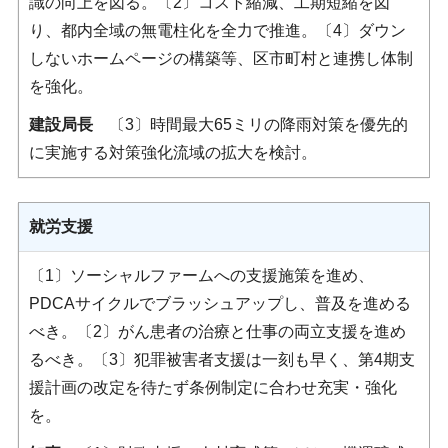
識の向上を図る。〔2〕コスト縮減、工期短縮を図
り、都内全域の無電柱化を全力で推進。〔4〕ダウン
しないホームページの構築等、区市町村と連携し体制
を強化。
建設局長
〔3〕時間最大65ミリの降雨対策を優先的
に実施する対策強化流域の拡大を検討。
就労支援
〔1〕ソーシャルファームへの支援施策を進め、
PDCAサイクルでブラッシュアップし、普及を進める
べき。〔2〕がん患者の治療と仕事の両立支援を進め
るべき。〔3〕犯罪被害者支援は一刻も早く、第4期支
援計画の改定を待たず条例制定に合わせ充実・強化
を。