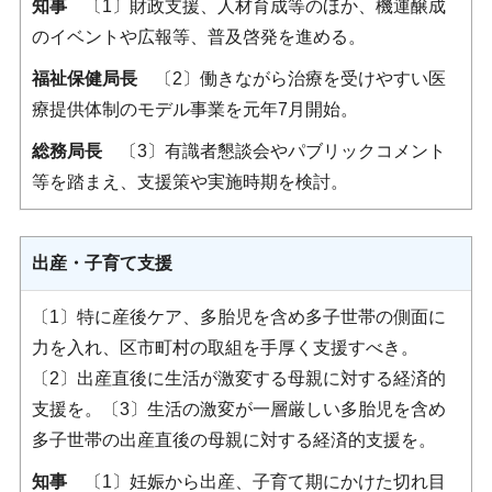
知事
〔1〕財政支援、人材育成等のほか、機運醸成
のイベントや広報等、普及啓発を進める。
福祉保健局長
〔2〕働きながら治療を受けやすい医
療提供体制のモデル事業を元年7月開始。
総務局長
〔3〕有識者懇談会やパブリックコメント
等を踏まえ、支援策や実施時期を検討。
出産・子育て支援
〔1〕特に産後ケア、多胎児を含め多子世帯の側面に
力を入れ、区市町村の取組を手厚く支援すべき。
〔2〕出産直後に生活が激変する母親に対する経済的
支援を。〔3〕生活の激変が一層厳しい多胎児を含め
多子世帯の出産直後の母親に対する経済的支援を。
知事
〔1〕妊娠から出産、子育て期にかけた切れ目