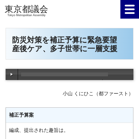
Tokyo Metropolitan Assembly
防災対策を補正予算に緊急要望
産後ケア、多子世帯に一層支援
00:00
/
00:00
小山 くにひこ（都ファースト）
補正予算案
編成、提出された趣旨は。